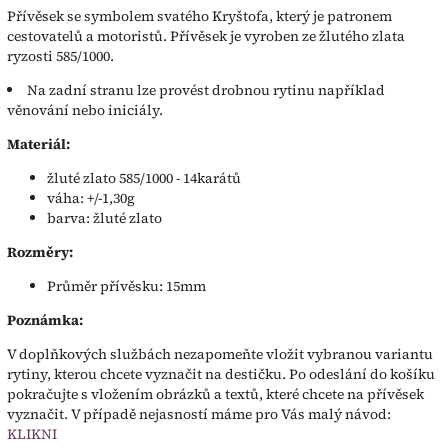
Přívěsek se symbolem svatého Kryštofa, který je patronem
cestovatelů a motoristů. Přívěsek je vyroben ze žlutého zlata
ryzosti 585/1000.
Na zadní stranu lze provést drobnou rytinu například
věnování nebo iniciály.
Materiál:
žluté zlato 585/1000 - 14karátů
váha: +/-1,30g
barva: žluté zlato
Rozměry:
Průměr přívěsku: 15mm
Poznámka:
V doplňkových službách nezapomeňte vložit vybranou variantu
rytiny, kterou chcete vyznačit na destičku. Po odeslání do košíku
pokračujte s vložením obrázků a textů, které chcete na přívěsek
vyznačit. V případě nejasností máme pro Vás malý návod:
KLIKNI