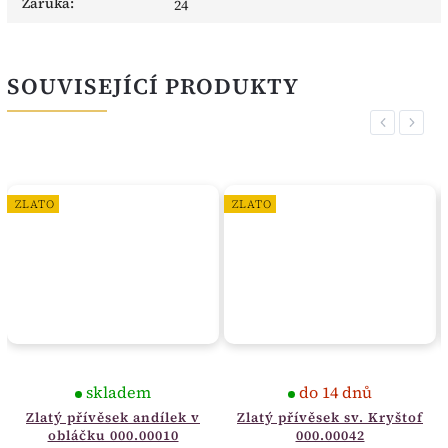
Záruka
:
24
SOUVISEJÍCÍ PRODUKTY
Previous
Next
ZLATO
ZLATO
skladem
do 14 dnů
Zlatý přívěsek andílek v
Zlatý přívěsek sv. Kryštof
obláčku 000.00010
000.00042