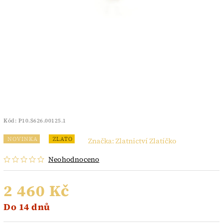
Kód:
P10.S626.00125.1
NOVINKA
ZLATO
Značka:
Zlatnictví Zlatíčko
Neohodnoceno
2 460 Kč
Do 14 dnů