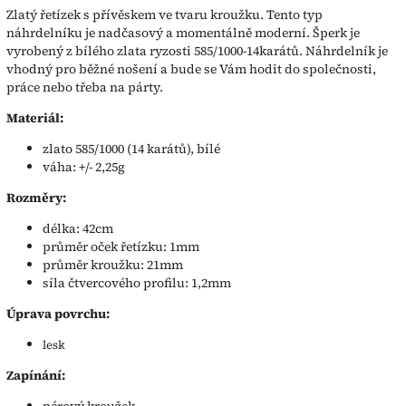
Zlatý řetízek s přívěskem ve tvaru kroužku. Tento typ
náhrdelníku je nadčasový a momentálně moderní. Šperk je
vyrobený z bílého zlata ryzosti 585/1000-14karátů. Náhrdelník je
vhodný pro běžné nošení a bude se Vám hodit do společnosti,
práce nebo třeba na párty.
Materiál:
zlato 585/1000 (14 karátů), bílé
váha: +/- 2,25g
Rozměry:
délka: 42cm
průměr oček řetízku: 1mm
průměr kroužku: 21mm
síla čtvercového profilu: 1,2mm
Úprava povrchu:
lesk
Zapínání:
pérový kroužek