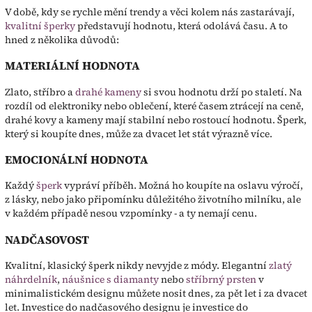
V době, kdy se rychle mění trendy a věci kolem nás zastarávají,
kvalitní šperky
představují hodnotu, která odolává času. A to
hned z několika důvodů:
MATERIÁLNÍ HODNOTA
Zlato, stříbro a
drahé kameny
si svou hodnotu drží po staletí. Na
rozdíl od elektroniky nebo oblečení, které časem ztrácejí na ceně,
drahé kovy a kameny mají stabilní nebo rostoucí hodnotu. Šperk,
který si koupíte dnes, může za dvacet let stát výrazně více.
EMOCIONÁLNÍ HODNOTA
Každý
šperk
vypráví příběh. Možná ho koupíte na oslavu výročí,
z lásky, nebo jako připomínku důležitého životního milníku, ale
v každém případě nesou vzpomínky - a ty nemají cenu.
NADČASOVOST
Kvalitní, klasický šperk nikdy nevyjde z módy. Elegantní
zlatý
náhrdelník
,
náušnice s diamanty
nebo
stříbrný prsten
v
minimalistickém designu můžete nosit dnes, za pět let i za dvacet
let. Investice do nadčasového designu je investice do