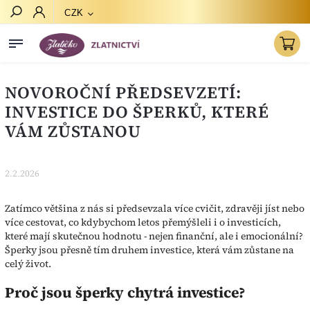
CZK
Hledat
NOVOROČNÍ PŘEDSEVZETÍ:
INVESTICE DO ŠPERKŮ, KTERÉ
VÁM ZŮSTANOU
2.2.2026
Zatímco většina z nás si předsevzala více cvičit, zdravěji jíst nebo
více cestovat, co kdybychom letos přemýšleli i o investicích,
které mají skutečnou hodnotu - nejen finanční, ale i emocionální?
Šperky jsou přesně tím druhem investice, která vám zůstane na
celý život.
Proč jsou šperky chytrá investice?