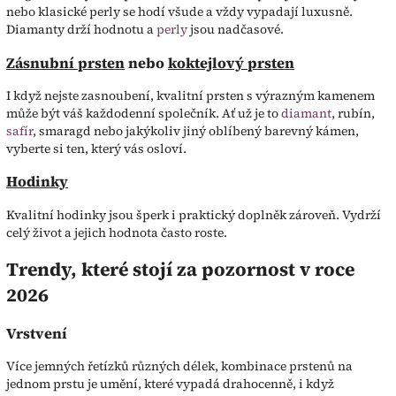
nebo klasické perly se hodí všude a vždy vypadají luxusně.
Diamanty drží hodnotu a
perly
jsou nadčasové.
Zásnubní prsten
nebo
koktejlový prsten
I když nejste zasnoubení, kvalitní prsten s výrazným kamenem
může být váš každodenní společník. Ať už je to
diamant
, rubín,
safír
, smaragd nebo jakýkoliv jiný oblíbený barevný kámen,
vyberte si ten, který vás osloví.
Hodinky
Kvalitní hodinky jsou šperk i praktický doplněk zároveň. Vydrží
celý život a jejich hodnota často roste.
Trendy, které stojí za pozornost v roce
2026
Vrstvení
Více jemných řetízků různých délek, kombinace prstenů na
jednom prstu je umění, které vypadá drahocenně, i když