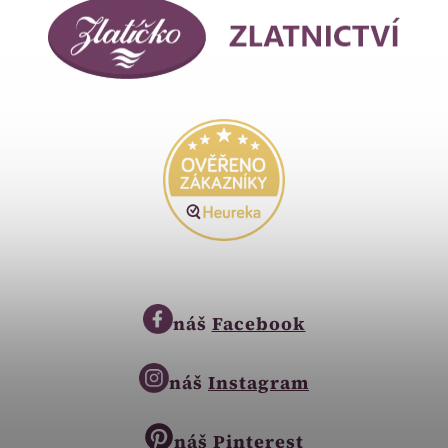
náš
Facebook
náš
Instagram
náš
Pinterest