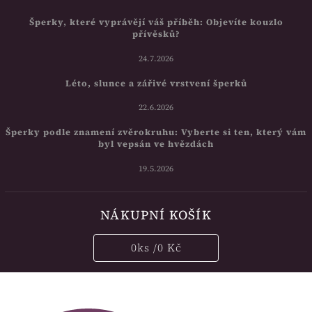
Šperky, které vyprávějí váš příběh: Objevíte kouzlo
přívěsků?
24.7.2026
Léto, slunce a zářivé vrstvení šperků
22.6.2026
Šperky podle znamení zvěrokruhu: Vyberte si ten, který vám
byl vepsán ve hvězdách
19.5.2026
NÁKUPNÍ KOŠÍK
0
ks /
0 Kč