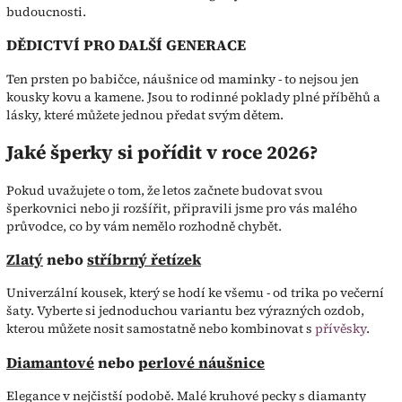
budoucnosti.
DĚDICTVÍ PRO DALŠÍ GENERACE
Ten prsten po babičce, náušnice od maminky - to nejsou jen
kousky kovu a kamene. Jsou to rodinné poklady plné příběhů a
lásky, které můžete jednou předat svým dětem.
Jaké šperky si pořídit v roce 2026?
Pokud uvažujete o tom, že letos začnete budovat svou
šperkovnici nebo ji rozšířit, připravili jsme pro vás malého
průvodce, co by vám nemělo rozhodně chybět.
Zlatý
nebo
stříbrný řetízek
Univerzální kousek, který se hodí ke všemu - od trika po večerní
šaty. Vyberte si jednoduchou variantu bez výrazných ozdob,
kterou můžete nosit samostatně nebo kombinovat s
přívěsky
.
Diamantové
nebo
perlové náušnice
Elegance v nejčistší podobě. Malé kruhové pecky s diamanty