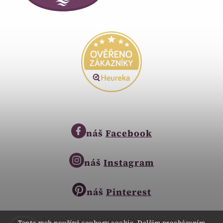
náš
Facebook
náš
Instagram
náš
Pinterest
Tento web používá soubory cookie. Dalším procházením