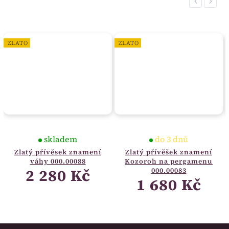
Previous
Next
ZLATO
ZLATO
skladem
do 3 dnů
Zlatý přívěsek znamení
Zlatý přívěšek znamení
váhy 000.00088
Kozoroh na pergamenu
2 280 Kč
000.00083
1 680 Kč