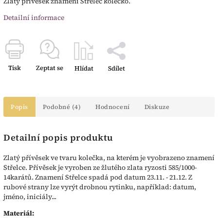
Zlatý přívěsek znamení Střelec kolečko.
Detailní informace
Tisk
Zeptat se
Hlídat
Sdílet
Popis
Podobné (4)
Hodnocení
Diskuze
Detailní popis produktu
Zlatý přívěsek ve tvaru kolečka, na kterém je vyobrazeno znamení
Střelce. Přívěsek je vyroben ze žlutého zlata ryzosti 585/1000-
14karátů. Znamení Střelce spadá pod datum 23.11. - 21.12. Z
rubové strany lze vyrýt drobnou rytinku, například: datum,
jméno, iniciály...
Materiál: