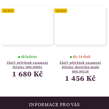
ZLATO
ZLATO
skladem
do 14 dnů
Zlatý přívěsek znamení
Zlatý přívěsek znamení
Střelec 000.00001
Střelec destička malá
1 680 Kč
000.00128
1 456 Kč
INFORMACE PRO VÁS