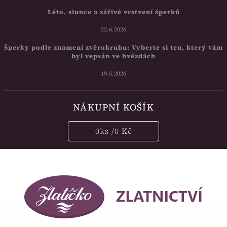
Léto, slunce a zářivé vrstvení šperků
22.6.2026
Šperky podle znamení zvěrokruhu: Vyberte si ten, který vám
byl vepsán ve hvězdách
19.5.2026
NÁKUPNÍ KOŠÍK
0
ks /
0 Kč