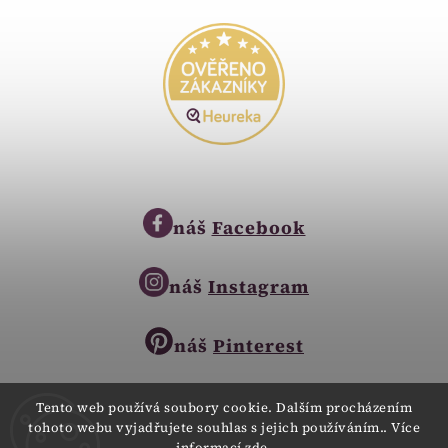
náš
Facebook
náš
Instagram
náš
Pinterest
Tento web používá soubory cookie. Dalším procházením
tohoto webu vyjadřujete souhlas s jejich používáním.. Více
Copyright © 2023
informací
zde
.