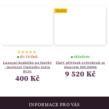
ZLATO
do 14 dnů
skladem
Luxusní krabička na šperky
Zlatý přívěsek zvěrokruh se
- možnost vlastního textu
sluncem 000.00086
9 520 Kč
BC01
400 Kč
INFORMACE PRO VÁS