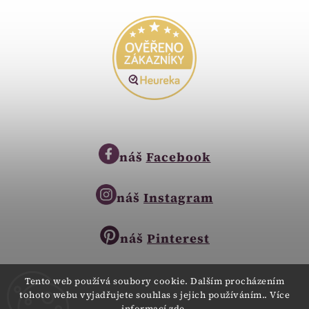
náš
Facebook
náš
Instagram
náš
Pinterest
Tento web používá soubory cookie. Dalším procházením
tohoto webu vyjadřujete souhlas s jejich používáním.. Více
Copyright © 2023
informací
zde
.