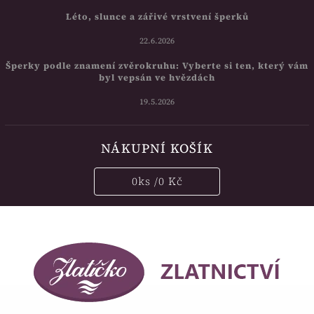
Léto, slunce a zářivé vrstvení šperků
22.6.2026
Šperky podle znamení zvěrokruhu: Vyberte si ten, který vám
byl vepsán ve hvězdách
19.5.2026
NÁKUPNÍ KOŠÍK
0
ks /
0 Kč