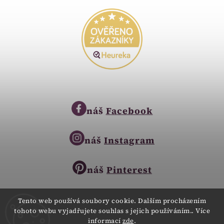
náš
Facebook
náš
Instagram
náš
Pinterest
Tento web používá soubory cookie. Dalším procházením
tohoto webu vyjadřujete souhlas s jejich používáním.. Více
Copyright © 2023
informací
zde
.