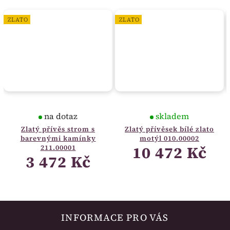
ZLATO
ZLATO
na dotaz
skladem
Zlatý přívěs strom s
Zlatý přívěsek bílé zlato
barevnými kamínky
motýl 010.00002
10 472 Kč
211.00001
3 472 Kč
INFORMACE PRO VÁS