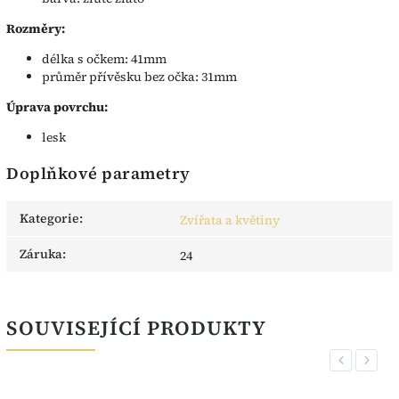
Rozměry:
délka s očkem: 41mm
průměr přívěsku bez očka: 31mm
Úprava povrchu:
lesk
Doplňkové parametry
Kategorie
:
Zvířata a květiny
Záruka
:
24
SOUVISEJÍCÍ PRODUKTY
Previous
Next