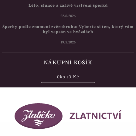
Léto, slunce a zářivé vrstvení šperků
22.6.2026
Šperky podle znamení zvěrokruhu: Vyberte si ten, který vám
byl vepsán ve hvězdách
19.5.2026
NÁKUPNÍ KOŠÍK
0
ks /
0 Kč