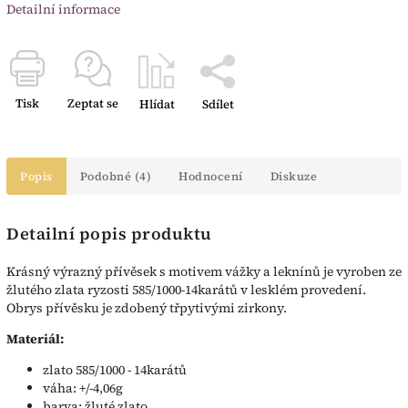
Detailní informace
Tisk
Zeptat se
Hlídat
Sdílet
Popis
Podobné (4)
Hodnocení
Diskuze
Detailní popis produktu
Krásný výrazný přívěsek s motivem vážky a leknínů je vyroben ze
žlutého zlata ryzosti 585/1000-14karátů v lesklém provedení.
Obrys přívěsku je zdobený třpytivými zirkony.
Materiál:
zlato 585/1000 - 14karátů
váha: +/-4,06g
barva: žluté zlato