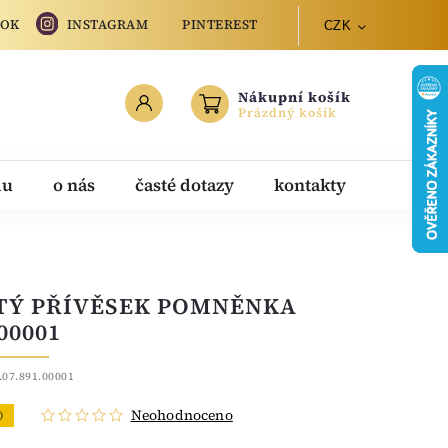
OOK
INSTAGRAM
PINTEREST
CZK
Nákupní košík
Prázdný košík
du
o nás
časté dotazy
kontakty
TÝ PŘÍVĚSEK POMNĚNKA
00001
.07.891.00001
Neohodnoceno
O