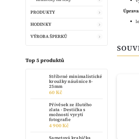
v
Úprava
PRODUKTY
l
HODINKY
VÝROBA ŠPERKŮ
SOUV
Top 5 produktů
Stříbrné minimalistické
kroužky náušnice 8-
TIP
25mm
60 Kč
Přívěsek ze žlutého
zlata - Destička s
možností vyrytí
fotografie
4 900 Kč
Sametová krabička