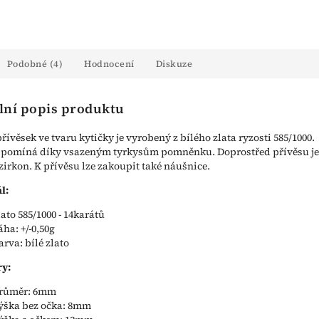
Podobné (4)
Hodnocení
Diskuze
lní popis produktu
řívěsek ve tvaru kytičky je vyrobený z bílého zlata ryzosti 585/1000.
ipomíná díky vsazeným tyrkysům pomněnku. Doprostřed přívěsu je
zirkon. K přívěsu lze zakoupit také náušnice.
l:
lato 585/1000 - 14karátů
áha: +/-0,50g
arva: bílé zlato
y:
růměr: 6mm
ýška bez očka: 8mm