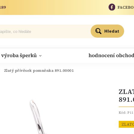
189
FACEB
Hledat
výroba šperků
hodnocení obcho
/
Zlatý přívěsek pomněnka 891.00001
ZLA
891.
Kód:
P11
ZLAT