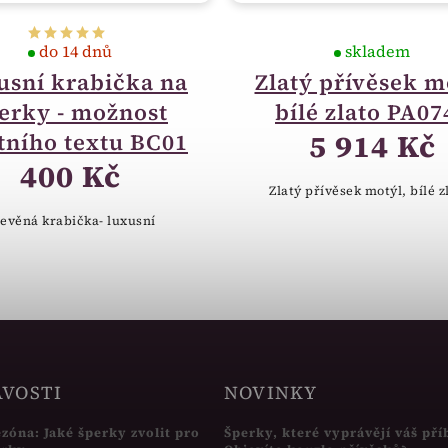
do 14 dnů
skladem
usní krabička na
Zlatý přívěsek m
erky - možnost
bílé zlato PA07
5 914 Kč
tního textu BC01
400 Kč
Zlatý přívěsek motýl, bílé z
evěná krabička- luxusní
AVOSTI
NOVINKY
ezóna: Jaké šperky zvolit pro
Šperky, které vyprávějí váš pří