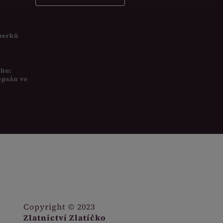
šperků
uhu:
epsán ve
Copyright © 2023
Zlatnictví Zlatíčko