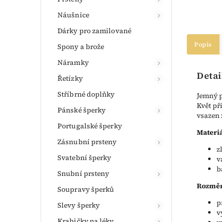
Náušnice
Dárky pro zamilované
Popis
Spony a brože
Náramky
Detai
Řetízky
Stříbrné doplňky
Jemný p
Květ př
Pánské šperky
vsazen 
Portugalské šperky
Materiá
Zásnubní prsteny
z
Svatební šperky
v
b
Snubní prsteny
Rozměr
Soupravy šperků
p
Slevy šperky
v
Krabičky na léky