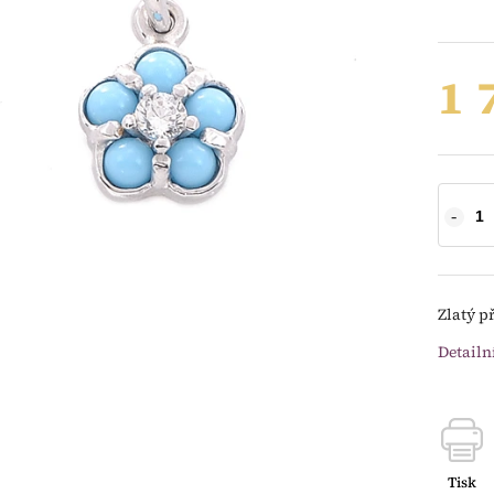
1 
Zlatý p
Detailn
Tisk