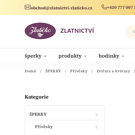
+420 777 007 
obchod@zlatnictvi-zlaticko.cz
šperky
produkty
hodinky
novinky
Domů
/
ŠPERKY
/
Přívěsky
/
Zvířata a květiny
Kategorie
ŠPERKY
Přívěsky