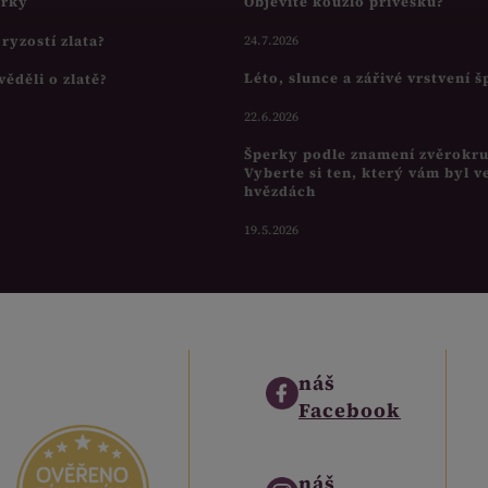
írky
Objevíte kouzlo přívěsků?
s ryzostí zlata?
24.7.2026
Léto, slunce a zářivé vrstvení 
věděli o zlatě?
22.6.2026
Šperky podle znamení zvěrokr
Vyberte si ten, který vám byl v
hvězdách
19.5.2026
náš
Facebook
náš