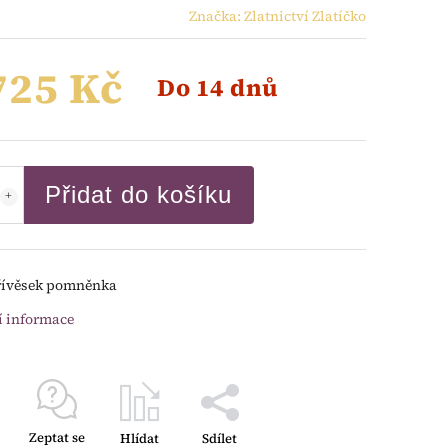
Značka:
Zlatnictví Zlatíčko
725 Kč
Do 14 dnů
Přidat do košíku
řívěsek pomněnka
í informace
Zeptat se
Hlídat
Sdílet