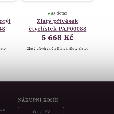
na dotaz
otýl
Zlatý přívěsek
48
čtyřlístek PAP00088
5 668 Kč
lato.
Zlatý přívěsek čtyřlístek, žluté zlato.
NÁKUPNÍ KOŠÍK
běh:
0
ks /
0 Kč