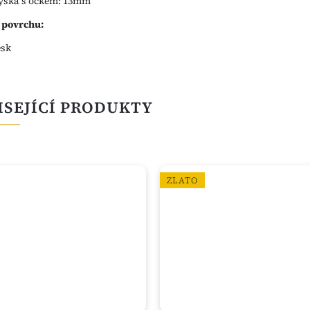
ýška s očkem: 13mm
 povrchu:
esk
ISEJÍCÍ PRODUKTY
ZLATO