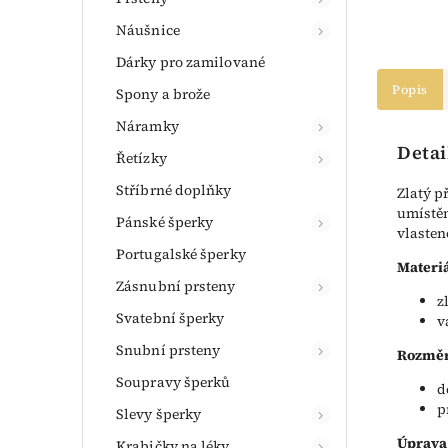
Náušnice
Dárky pro zamilované
Popis
Spony a brože
Náramky
Detai
Řetízky
Stříbrné doplňky
Zlatý p
umístěn
Pánské šperky
vlasten
Portugalské šperky
Materiá
Zásnubní prsteny
z
Svatební šperky
v
Snubní prsteny
Rozměr
Soupravy šperků
d
p
Slevy šperky
Úprava
Krabičky na léky