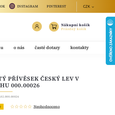
OOK
INSTAGRAM
PINTEREST
CZK
Nákupní košík
Prázdný košík
du
o nás
časté dotazy
kontakty
TÝ PŘÍVĚSEK ČESKÝ LEV V
HU 000.00026
.02.000.00026
Neohodnoceno
O