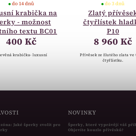
do 14 dnů
do 3 dnů
usní krabička na
Zlatý přívěse
erky - možnost
čtyřlístek hlad
tního textu BC01
P10
400 Kč
8 960 Kč
evěná krabička- luxusní
Přívěsek ze žlutého zlata ve
čtyřlístku.
AVOSTI
NOVINKY
ezóna: Jaké šperky zvolit pro
Šperky, které vyprávějí váš pří
írky
Objevíte kouzlo přívěsků?