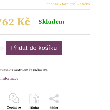
Značka:
Zlatnictví Zlatíčko
762 Kč
Skladem
Přidat do košíku
řívěsek s motivem českého lva.
í informace
Zeptat se
Hlídat
Sdílet