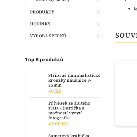
l
PRODUKTY
HODINKY
SOUV
VÝROBA ŠPERKŮ
Top 5 produktů
TIP
Stříbrné minimalistické
kroužky náušnice 8-
25mm
60 Kč
Přívěsek ze žlutého
zlata - Destička s
možností vyrytí
fotografie
4 900 Kč
Sametová krabička