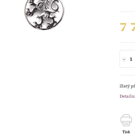
7 
Zlatý p
Detailn
Tisk