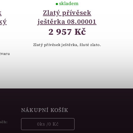
skladem
k
Zlatý přívěsek
ký
ještěrka 08.00001
2 957 Kč
Zlatý přívěsek ještěrka, žluté zlato.
 tvaru
NÁKUPNÍ KOŠÍK
běh:
0
ks /
0 Kč