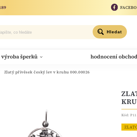
189
FACEB
Hledat
výroba šperků
hodnocení obcho
/
Zlatý přívěsek český lev v kruhu 000.00026
ZLA
KRU
Kód:
P11
ZLAT