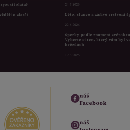
s ryzostí zlata?
24.7.2026
Léto, slunce a zářivé vrstvení 
věděli o zlatě?
22.6.2026
Šperky podle znamení zvěrokr
Vyberte si ten, který vám byl v
hvězdách
19.5.2026
náš
Facebook
náš
Instagram