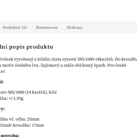
Podobné (4)
Hodnocení
Diskuze
lní popis produktu
řívěsek vyrobený z bílého zlata ryzosti 585/1000-14karátů. Do kroužku
 motiv českého lva. Zajímavý a stále oblíbený šperk. Pro české
ce!
l:
lato 585/1000 (14 karátů), bílé
áha: +/-1,93g
y:
élka vč. očka: 25mm
růměr kroužku: 17mm
 povrchu: