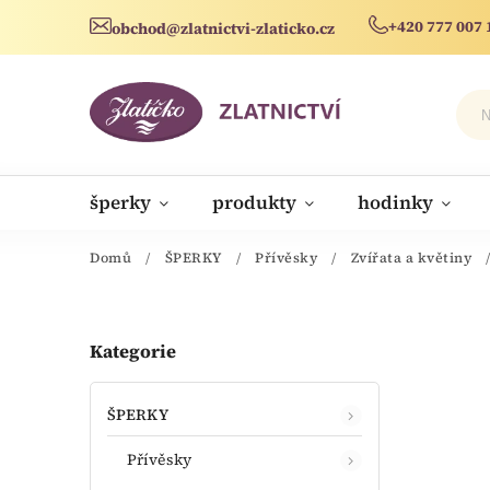
+420 777 007 
obchod@zlatnictvi-zlaticko.cz
šperky
produkty
hodinky
novinky
Domů
/
ŠPERKY
/
Přívěsky
/
Zvířata a květiny
Kategorie
ŠPERKY
Přívěsky