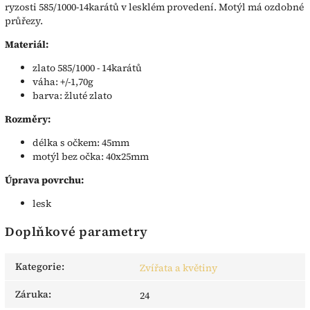
ryzosti 585/1000-14karátů v lesklém provedení. Motýl má ozdobné
průřezy.
Materiál:
zlato 585/1000 - 14karátů
váha: +/-1,70g
barva: žluté zlato
Rozměry:
délka s očkem: 45mm
motýl bez očka: 40x25mm
Úprava povrchu:
lesk
Doplňkové parametry
Kategorie
:
Zvířata a květiny
Záruka
:
24