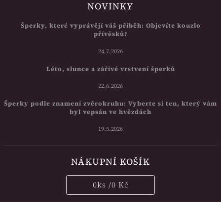
NOVINKY
Šperky, které vyprávějí váš příběh: Objevíte kouzlo
přívěsků?
24.7.2026
Léto, slunce a zářivé vrstvení šperků
22.6.2026
Šperky podle znamení zvěrokruhu: Vyberte si ten, který vám
byl vepsán ve hvězdách
19.5.2026
NÁKUPNÍ KOŠÍK
0
ks /
0 Kč