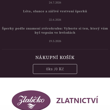
24.7.2026
Léto, slunce a zářivé vrstvení šperků
22.6.2026
Šperky podle znamení zvěrokruhu: Vyberte si ten, který vám
byl vepsán ve hvězdách
19.5.2026
NÁKUPNÍ KOŠÍK
0
ks /
0 Kč