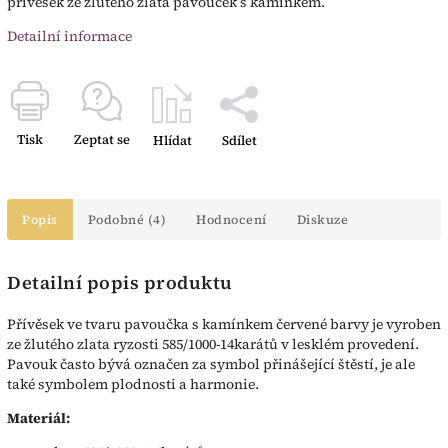
přívěsek ze žlutého zlata pavouček s kamínkem.
Detailní informace
Tisk
Zeptat se
Hlídat
Sdílet
Popis
Podobné (4)
Hodnocení
Diskuze
Detailní popis produktu
Přívěsek ve tvaru pavoučka s kamínkem červené barvy je vyroben
ze žlutého zlata ryzosti 585/1000-14karátů v lesklém provedení.
Pavouk často bývá označen za symbol přinášející štěstí, je ale
také symbolem plodnosti a harmonie.
Materiál: