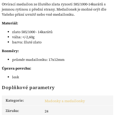
Otvírací medailon ze žlutého zlata ryzosti 585/1000-14karátů s
jemnou rytinou z přední strany. Medailonek je možné orýt dle
Vašeho přání uvnitř nebo vně medailonku.
Materiál:
zlato 585/1000 - 14karátů
váha: +/-2,60g
barva: žluté zlato
Rozměry:
průměr madailonku: 17x12mm
Úprava povrchu:
lesk
Doplňkové parametry
Kategorie
:
Madonky a medailonky
Záruka
:
24