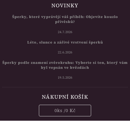
NOVINKY
Šperky, které vyprávějí váš příběh: Objevíte kouzlo
přívěsků?
24.7.2026
Léto, slunce a zářivé vrstvení šperků
22.6.2026
Šperky podle znamení zvěrokruhu: Vyberte si ten, který vám
byl vepsán ve hvězdách
19.5.2026
NÁKUPNÍ KOŠÍK
0
ks /
0 Kč