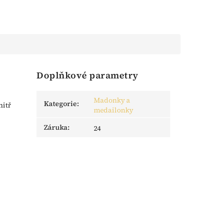
Doplňkové parametry
Madonky a
Kategorie
:
nitř
medailonky
Záruka
:
24