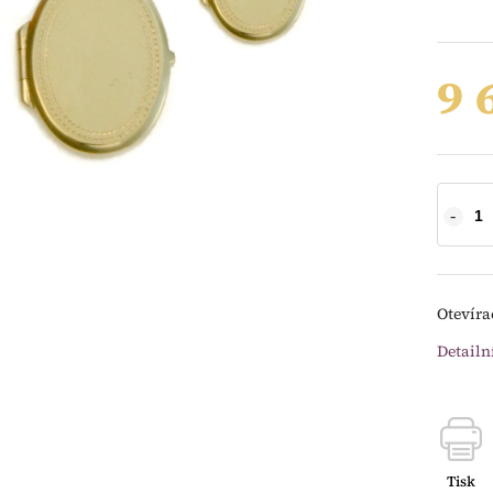
9 
Otevíra
Detailn
Tisk