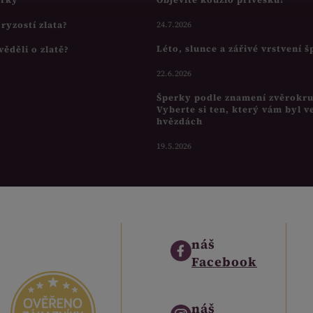
s ryzostí zlata?
24.7.2026
Léto, slunce a zářivé vrstvení 
věděli o zlatě?
22.6.2026
Šperky podle znamení zvěrokr
Vyberte si ten, který vám byl v
hvězdách
19.5.2026
náš
Facebook
náš