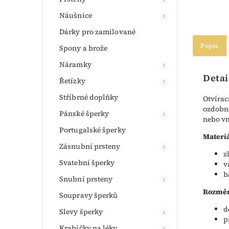
Náušnice
Dárky pro zamilované
Popis
Spony a brože
Náramky
Detai
Řetízky
Stříbrné doplňky
Otvírac
ozdobno
Pánské šperky
nebo v
Portugalské šperky
Materiá
Zásnubní prsteny
z
Svatební šperky
v
b
Snubní prsteny
Rozměr
Soupravy šperků
d
Slevy šperky
p
Krabičky na léky