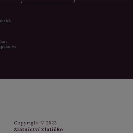
šperků
uhu:
epsán ve
Copyright © 2023
Zlatnictví Zlatíčko