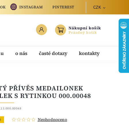
OOK
INSTAGRAM
PINTEREST
CZK
Nákupní košík
Prázdný košík
du
o nás
časté dotazy
kontakty
TÝ PŘÍVĚS MEDAILONEK
LEK S RYTINKOU 000.00048
.13.000.00048
Neohodnoceno
O