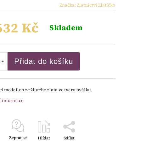
Značka:
Zlatnictví Zlatíčko
632 Kč
Skladem
Přidat do košíku
cí medailon ze žlutého zlata ve tvaru oválku.
í informace
Zeptat se
Hlídat
Sdílet