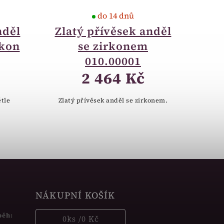
do 14 dnů
nděl
Zlatý přívěsek anděl
rkon
se zirkonem
010.00001
2 464 Kč
ětle
Zlatý přívěsek anděl se zirkonem.
NÁKUPNÍ KOŠÍK
běh:
0
ks /
0 Kč