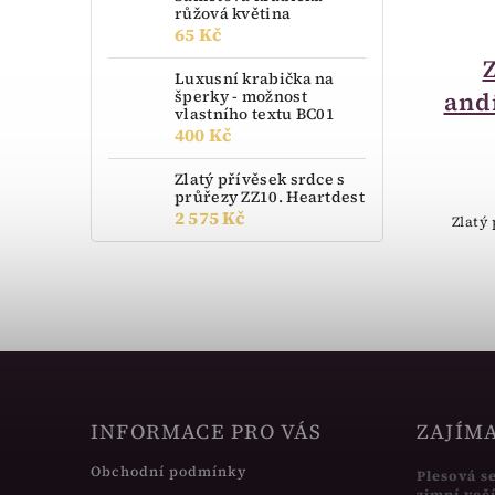
růžová květina
65 Kč
do 14 dnů
Zlatý přívěsek
Luxusní krabička na
šperky - možnost
andílek S626.00125.1
and
vlastního textu BC01
2 460 Kč
400 Kč
Zlatý přívěsek srdce s
Zlatý přívěsek anděl.
průřezy ZZ10. Heartdest
2 575 Kč
Zlatý
INFORMACE PRO VÁS
ZAJÍM
Obchodní podmínky
Plesová s
zimní več