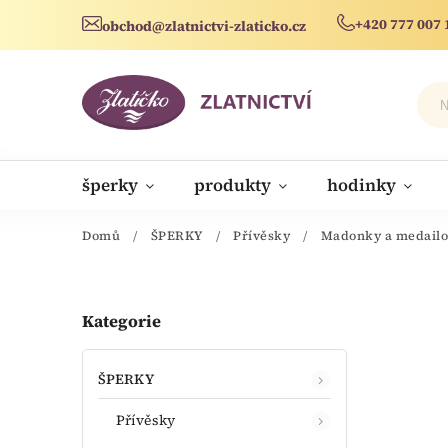
+420 777 007 
obchod@zlatnictvi-zlaticko.cz
šperky
produkty
hodinky
novinky
Domů
/
ŠPERKY
/
Přívěsky
/
Madonky a medail
Kategorie
ŠPERKY
Přívěsky