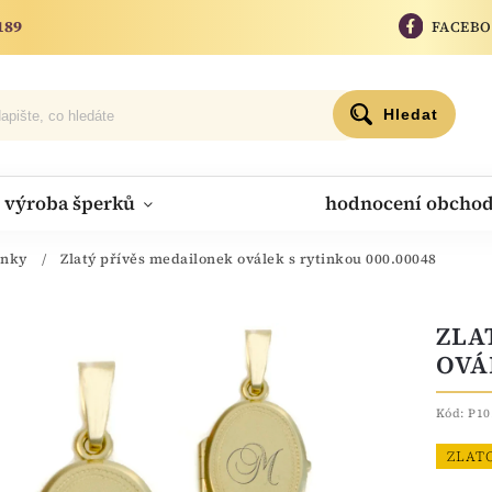
189
FACEB
Hledat
výroba šperků
hodnocení obcho
onky
/
Zlatý přívěs medailonek oválek s rytinkou 000.00048
ZLA
OVÁ
Kód:
P10
ZLAT