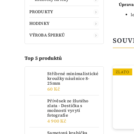
Úprava
PRODUKTY
l
HODINKY
VÝROBA ŠPERKŮ
SOUV
Top 5 produktů
NOVINKA
ZLATO
Stříbrné minimalistické
kroužky náušnice 8-
ZLATO
25mm
60 Kč
Přívěsek ze žlutého
zlata - Destička s
možností vyrytí
fotografie
4 900 Kč
Sametová krabička