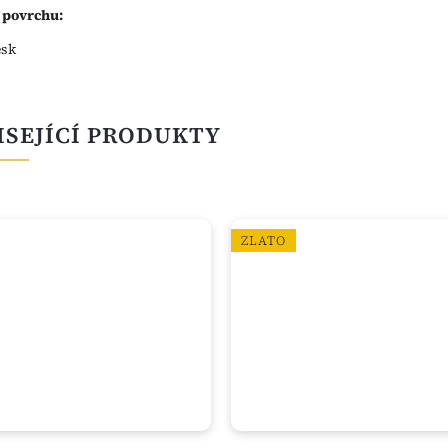
 povrchu:
esk
ISEJÍCÍ PRODUKTY
ZLATO