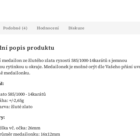
Podobné (4)
Hodnocení
Diskuze
lní popis produktu
í medailon ze žlutého zlata ryzosti 585/1000-14karátů s jemnou
u rytinkou u okraje. Medailonek je možné orýt dle Vašeho přání uv
ně medailonku.
l:
lato 585/1000 - 14karátů
áha: +/-2,65g
arva: žluté zlato
y:
élka vč. očka: 26mm
růměr medailonku: 16x12mm