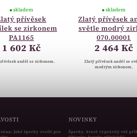
skladem
skladem
Zlatý přívěsek
Zlatý přívěsek a
ílek se zirkonem
světle modrý zi
PA1165
070.00001
1 602 Kč
2 464 Kč
 přívěsek anděl se zirkonem.
Zlatý přívěsek anděl se sv
modrým zirkonem.
AVOSTI
NOVINKY
ezóna: Jaké šperky zvolit pro
Šperky, které vyprávějí váš pří
írky
Objevíte kouzlo přívěsků?