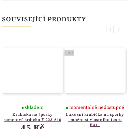
SOUVISEJÍCÍ PRODUKTY
Previous
Next
TIP
skladem
momentálně nedostupné
Krabička na šperky
Luxusní krabička na šperky
sametové srdíčko F-222-A10
- možnost vlastního textu
45 Kč
BA11