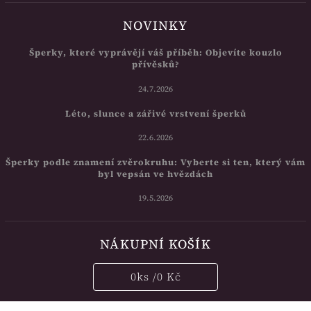
NOVINKY
Šperky, které vyprávějí váš příběh: Objevíte kouzlo
přívěsků?
24.7.2026
Léto, slunce a zářivé vrstvení šperků
22.6.2026
Šperky podle znamení zvěrokruhu: Vyberte si ten, který vám
byl vepsán ve hvězdách
19.5.2026
NÁKUPNÍ KOŠÍK
0
ks /
0 Kč