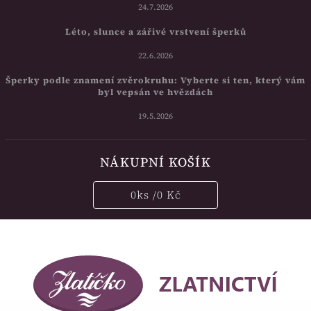
24.7.2026
Léto, slunce a zářivé vrstvení šperků
22.6.2026
Šperky podle znamení zvěrokruhu: Vyberte si ten, který vám
byl vepsán ve hvězdách
19.5.2026
NÁKUPNÍ KOŠÍK
0
ks /
0 Kč