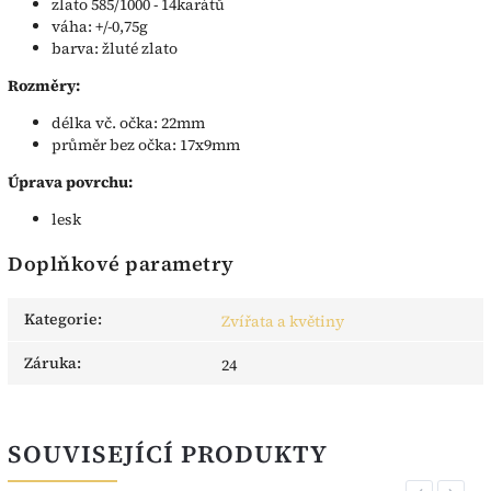
zlato 585/1000 - 14karátů
váha: +/-0,75g
barva: žluté zlato
Rozměry:
délka vč. očka: 22mm
průměr bez očka: 17x9mm
Úprava povrchu:
lesk
Doplňkové parametry
Kategorie
:
Zvířata a květiny
Záruka
:
24
SOUVISEJÍCÍ PRODUKTY