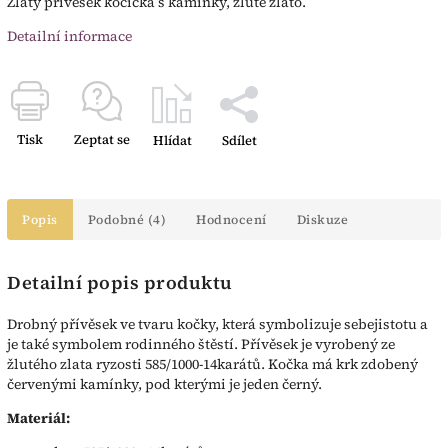
Zlatý přívěsek kočička s kamínky, žluté zlato.
Detailní informace
Tisk
Zeptat se
Hlídat
Sdílet
Popis
Podobné (4)
Hodnocení
Diskuze
Detailní popis produktu
Drobný přívěsek ve tvaru kočky, která symbolizuje sebejistotu a
je také symbolem rodinného štěstí. Přívěsek je vyrobený ze
žlutého zlata ryzosti 585/1000-14karátů. Kočka má krk zdobený
červenými kamínky, pod kterými je jeden černý.
Materiál: