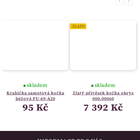
Previous
Next
ZLATO
skladem
skladem
Krabička sametová kočka
Zlatý přívěsek kočka obrys
béžová FU-69-A20
000.00060
95 Kč
7 392 Kč