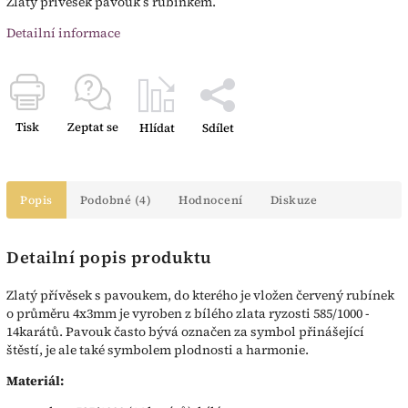
Zlatý přívěsek pavouk s rubínkem.
Detailní informace
Tisk
Zeptat se
Hlídat
Sdílet
Popis
Podobné (4)
Hodnocení
Diskuze
Detailní popis produktu
Zlatý přívěsek s pavoukem, do kterého je vložen červený rubínek
o průměru 4x3mm je vyroben z bílého zlata ryzosti 585/1000 -
14karátů. Pavouk často bývá označen za symbol přinášející
štěstí, je ale také symbolem plodnosti a harmonie.
Materiál: