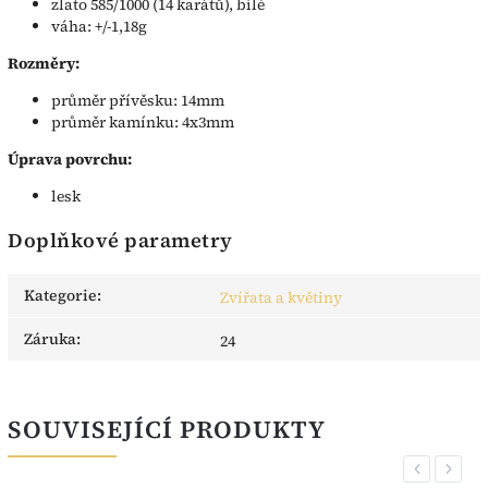
zlato 585/1000 (14 karátů), bílé
váha: +/-1,18g
Rozměry:
průměr přívěsku: 14mm
průměr kamínku: 4x3mm
Úprava povrchu:
lesk
Doplňkové parametry
Kategorie
:
Zvířata a květiny
Záruka
:
24
SOUVISEJÍCÍ PRODUKTY
Previous
Next