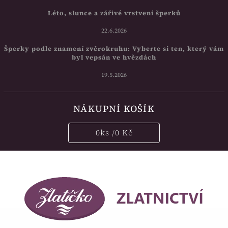
Léto, slunce a zářivé vrstvení šperků
22.6.2026
Šperky podle znamení zvěrokruhu: Vyberte si ten, který vám
byl vepsán ve hvězdách
19.5.2026
NÁKUPNÍ KOŠÍK
0
ks /
0 Kč