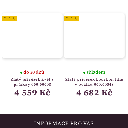
ZLATO
ZLATO
do 30 dnů
skladem
Zlatý přívěsek květ s
Zlatý přívěsek bourbon lilie
průřezy 000.00003
v oválku 000.00048
4 559 Kč
4 682 Kč
INFORMACE PRO VÁS