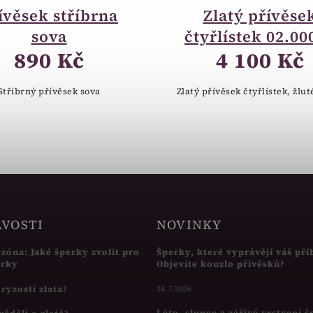
ívěsek stříbrna
Zlatý přívěse
sova
čtyřlístek 02.00
890 Kč
4 100 Kč
Stříbrný přívěsek sova
Zlatý přívěsek čtyřlístek, žlut
AVOSTI
NOVINKY
ezóna: Jaké šperky zvolit pro
Šperky, které vyprávějí váš pří
írky
Objevíte kouzlo přívěsků?
s ryzostí zlata?
24.7.2026
Léto, slunce a zářivé vrstvení 