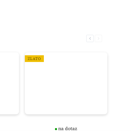
Previous
Next
ZLATO
na dotaz