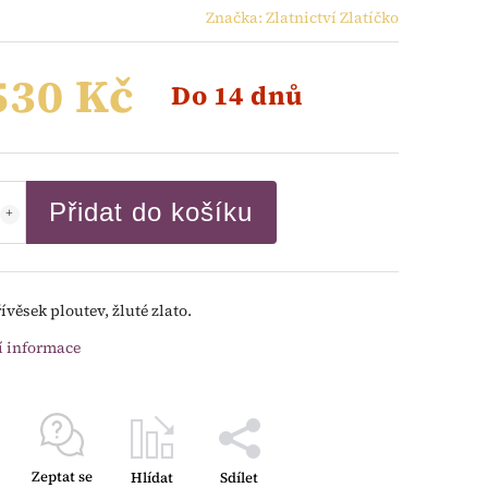
Značka:
Zlatnictví Zlatíčko
530 Kč
Do 14 dnů
Přidat do košíku
ívěsek ploutev, žluté zlato.
í informace
Zeptat se
Hlídat
Sdílet