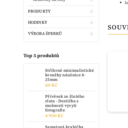
l
PRODUKTY
HODINKY
SOUV
VÝROBA ŠPERKŮ
Top 5 produktů
ZLATO
Stříbrné minimalistické
kroužky náušnice 8-
25mm
60 Kč
Přívěsek ze žlutého
zlata - Destička s
možností vyrytí
fotografie
4 900 Kč
skladem
Sametová krabička