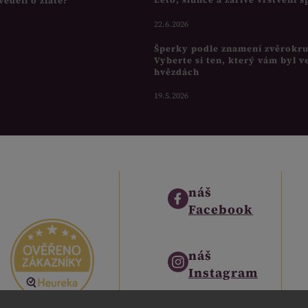
věděli o zlatě?
22.6.2026
Šperky podle znamení zvěrokr
Vyberte si ten, který vám byl v
hvězdách
19.5.2026
náš
Facebook
náš
Instagram