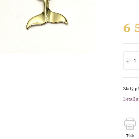
6 
Zlatý př
Detailn
Tisk