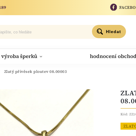
189
FACEB
Hledat
výroba šperků
hodnocení obcho
/
Zlatý přívěsek ploutev 08.00003
ZLA
08.0
Kód:
ZZ1
ZLAT