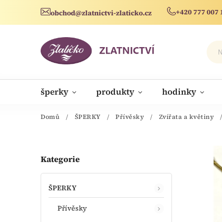
+420 777 007 
obchod@zlatnictvi-zlaticko.cz
šperky
produkty
hodinky
novinky
Domů
/
ŠPERKY
/
Přívěsky
/
Zvířata a květiny
Kategorie
ŠPERKY
Přívěsky