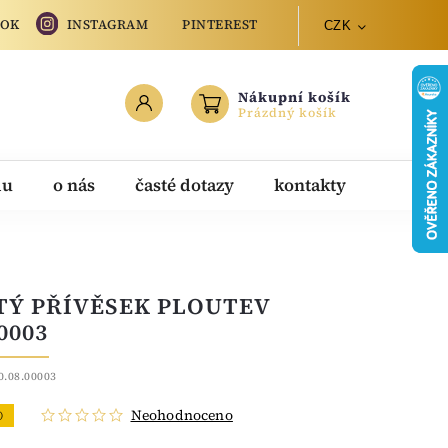
OOK
INSTAGRAM
PINTEREST
CZK
Nákupní košík
Prázdný košík
du
o nás
časté dotazy
kontakty
TÝ PŘÍVĚSEK PLOUTEV
0003
0.08.00003
Neohodnoceno
O