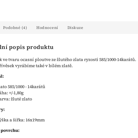
Podobné (4)
Hodnocení
Diskuze
lní popis produktu
k ve tvaru ocasní ploutve ze žlutého zlata ryzosti 585/1000-14karátů.
řívěsek vyrábíme také v bílém zlatě.
l:
lato 585/1000 - 14karátů
áha: +/-1,80g
arva: žluté zlato
y:
ýška a šířka: 16x19mm
 povrchu: