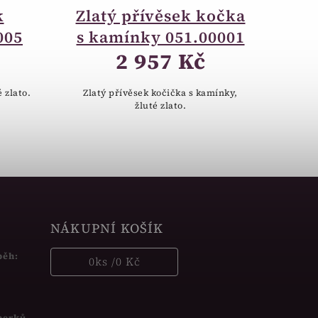
k
Zlatý přívěsek kočka
005
s kamínky 051.00001
2 957 Kč
é zlato.
Zlatý přívěsek kočička s kamínky,
žluté zlato.
NÁKUPNÍ KOŠÍK
běh:
0
ks /
0 Kč
šperků