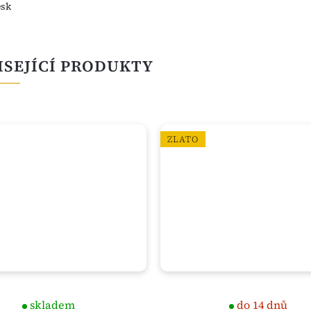
esk
ISEJÍCÍ PRODUKTY
ZLATO
skladem
do 14 dnů