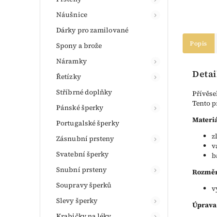
Náušnice
Dárky pro zamilované
Popis
Spony a brože
Náramky
Detai
Řetízky
Stříbrné doplňky
Přívěse
Tento p
Pánské šperky
Materiá
Portugalské šperky
z
Zásnubní prsteny
v
Svatební šperky
b
Snubní prsteny
Rozměr
Soupravy šperků
v
Slevy šperky
Úprava
Krabičky na léky