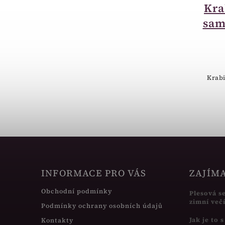
Krabička sametová
Kra
obdelník bordó
sam
RE02-A10
65 Kč
Semišová krabička obdelníková
Krabi
bordó.
INFORMACE PRO VÁS
ZAJÍM
Obchodní podmínky
Plesová s
zimní več
Podmínky ochrany osobních údajů
Jak je to 
Kontakty