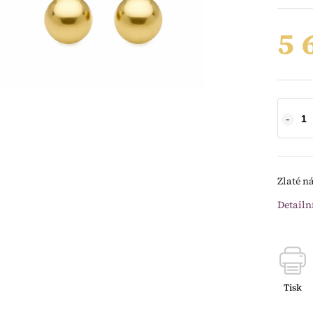
5 
Zlaté ná
Detailn
Tisk