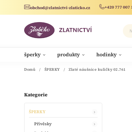
+420 777 007 
obchod@zlatnictvi-zlaticko.cz
šperky
produkty
hodinky
novinky
Domů
/
ŠPERKY
/
Zlaté náušnice kuličky 02.761
Kategorie
ŠPERKY
Přívěsky