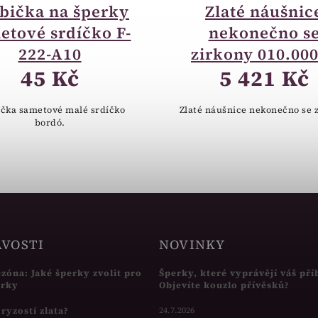
bička na šperky
Zlaté náušnic
etové srdíčko F-
nekonečno s
222-A10
zirkony 010.00
45 Kč
5 421 Kč
čka sametové malé srdíčko
Zlaté náušnice nekonečno se 
bordó.
AVOSTI
NOVINKY
ezóna: Jaké šperky zvolit pro
Šperky, které vyprávějí váš pří
írky
Objevíte kouzlo přívěsků?
s ryzostí zlata?
24.7.2026