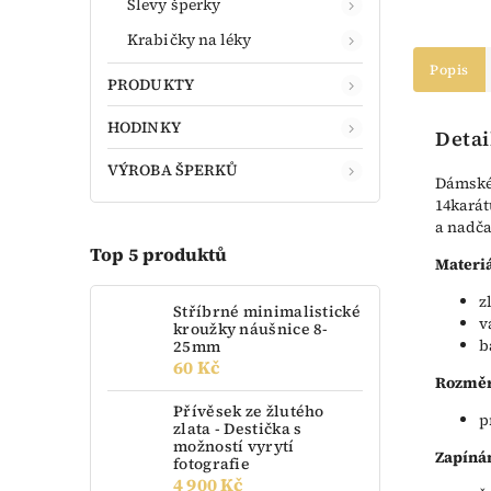
Slevy šperky
Krabičky na léky
Popis
PRODUKTY
HODINKY
Detai
VÝROBA ŠPERKŮ
Dámské 
14karát
a nadča
Top 5 produktů
Materiá
z
Stříbrné minimalistické
v
kroužky náušnice 8-
b
25mm
60 Kč
Rozměr
Přívěsek ze žlutého
p
zlata - Destička s
možností vyrytí
Zapínán
fotografie
4 900 Kč