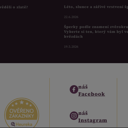
Léto, slunce a zářivé vrstvení 
věděli o zlatě?
22.6.2026
Šperky podle znamení zvěrokr
Vyberte si ten, který vám byl v
hvězdách
19.5.2026
náš
Facebook
náš
Instagram