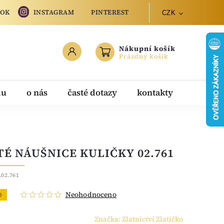
OOK
INSTAGRAM
PINTEREST
CZK
Nákupní košík
Prázdný košík
du
o nás
časté dotazy
kontakty
TÉ NÁUŠNICE KULIČKY 02.761
.02.761
Neohodnoceno
O
Značka:
Zlatnictví Zlatíčko