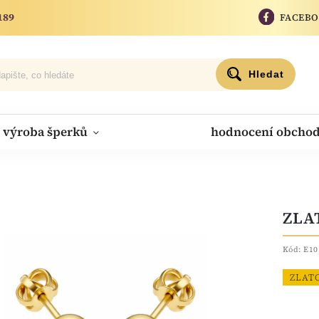
189
FACEB
Hledat
výroba šperků
hodnocení obcho
ZLA
Kód:
E10
ZLAT