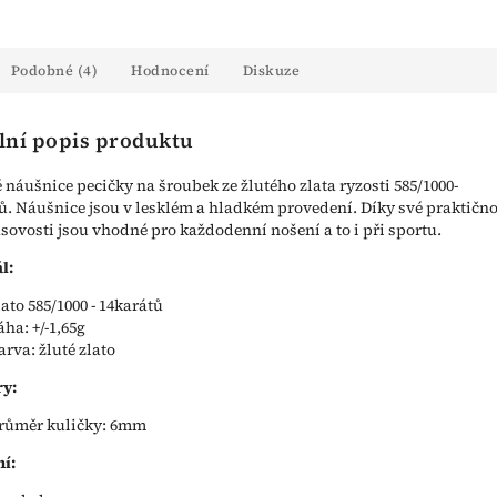
Podobné (4)
Hodnocení
Diskuze
lní popis produktu
náušnice pecičky na šroubek ze žlutého zlata ryzosti 585/1000-
ů. Náušnice jsou v lesklém a hladkém provedení. Díky své praktično
sovosti jsou vhodné pro každodenní nošení a to i při sportu.
l:
lato 585/1000 - 14karátů
áha: +/-1,65g
arva: žluté zlato
y:
růměr kuličky: 6mm
í: