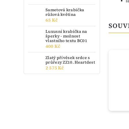
š
Sametová krabička
růžová květina
65 Kč
SOUV
Luxusní krabička na
šperky - možnost
vlastního textu BC01
400 Kč
NOVINKA
Zlatý přívěsek srdce s
průřezy ZZ10. Heartdest
2 575 Kč
do 3 dnů