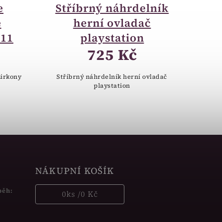
e
Stříbrný náhrdelník
e
herní ovladač
011
playstation
725 Kč
zirkony
Stříbrný náhrdelník herní ovladač
playstation
NÁKUPNÍ KOŠÍK
běh:
0
ks /
0 Kč