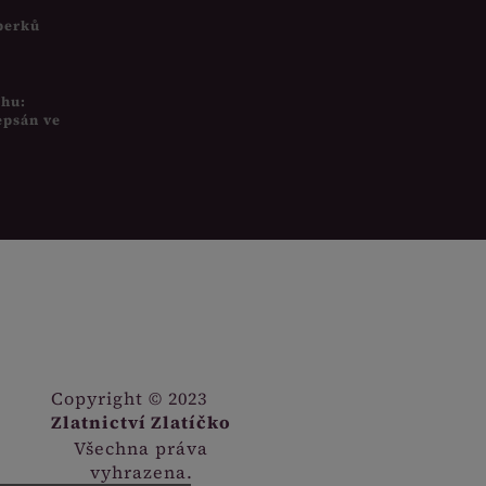
šperků
uhu:
epsán ve
Copyright © 2023
Zlatnictví Zlatíčko
Všechna práva
vyhrazena.