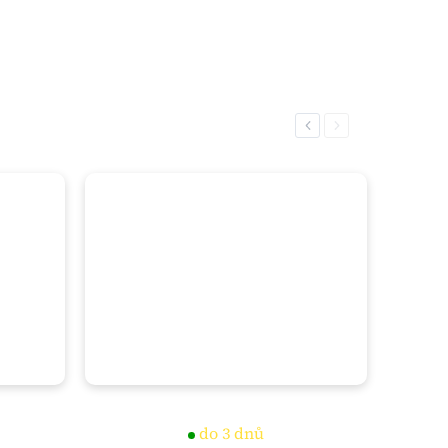
Previous
Next
do 3 dnů