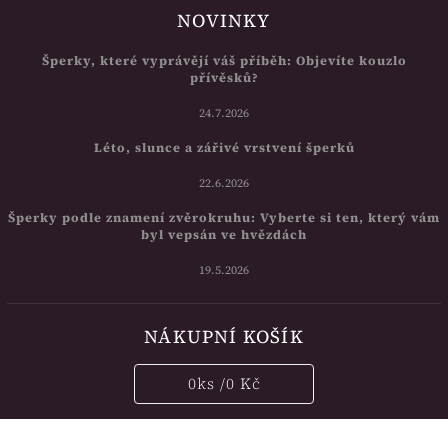
NOVINKY
Šperky, které vyprávějí váš příběh: Objevíte kouzlo
přívěsků?
24.7.2026
Léto, slunce a zářivé vrstvení šperků
22.6.2026
Šperky podle znamení zvěrokruhu: Vyberte si ten, který vám
byl vepsán ve hvězdách
19.5.2026
NÁKUPNÍ KOŠÍK
0
ks /
0 Kč