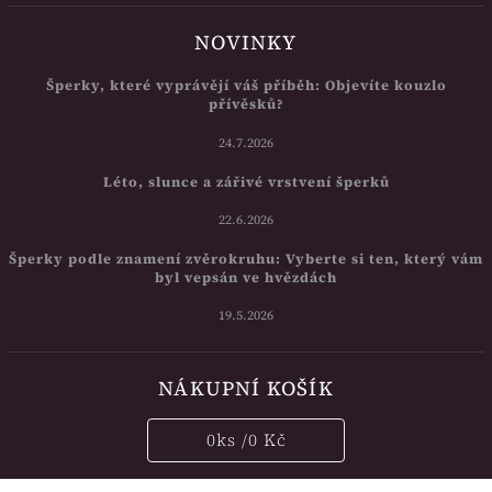
NOVINKY
Šperky, které vyprávějí váš příběh: Objevíte kouzlo
přívěsků?
24.7.2026
Léto, slunce a zářivé vrstvení šperků
22.6.2026
Šperky podle znamení zvěrokruhu: Vyberte si ten, který vám
byl vepsán ve hvězdách
19.5.2026
NÁKUPNÍ KOŠÍK
0
ks /
0 Kč