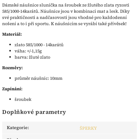
Dámské náušnice sluníčka na šroubek ze žlutého zlata ryzosti
585/1000-14karátů. Náušnice jsou v kombinaci mat a lesk. Díky
své praktičnosti a nadčasovosti jsou vhodné pro každodenní
nošení a to i při sportu. K náušnicím se vyrábí také přívěsek!
Materiál:
zlato 585/1000 - 14karátů
váha: +/-1,15g
barva: žluté zlato
Rozměry:
průměr náušnic: 10mm
Zapínání:
šroubek
Doplňkové parametry
Kategorie
:
ŠPERKY