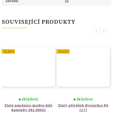
Záruka
:
24
SOUVISEJÍCÍ PRODUKTY
Previous
Next
ZLATO
ZLATO
skladem
skladem
Zlaté náušnice modro-bílé
Zlatý přívěšek dvojsrdce PA
kamínky 081.00051
1177