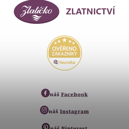
náš
Facebook
náš
Instagram
náš
Pinterest