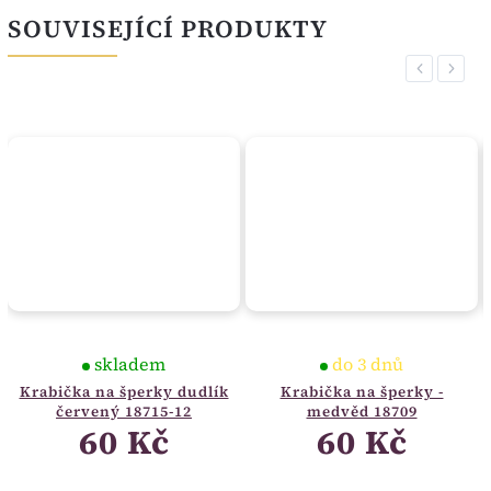
SOUVISEJÍCÍ PRODUKTY
Previous
Next
skladem
do 3 dnů
Krabička na šperky dudlík
Krabička na šperky -
červený 18715-12
medvěd 18709
60 Kč
60 Kč