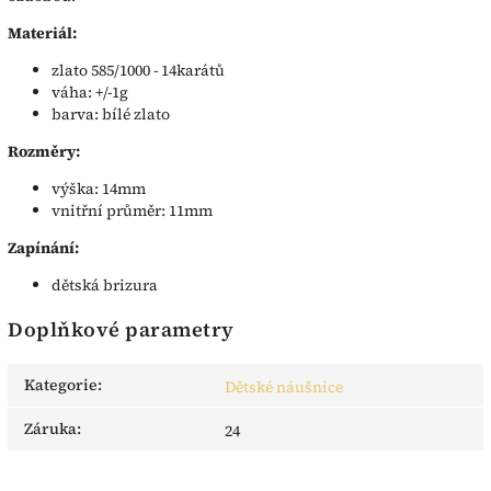
Materiál:
zlato 585/1000 - 14karátů
váha: +/-1g
barva: bílé zlato
Rozměry:
výška: 14mm
vnitřní průměr: 11mm
Zapínání:
dětská brizura
Doplňkové parametry
Kategorie
:
Dětské náušnice
Záruka
:
24