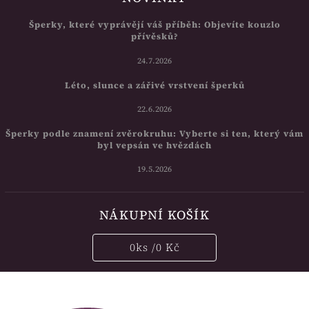
Šperky, které vyprávějí váš příběh: Objevíte kouzlo
přívěsků?
24.7.2026
Léto, slunce a zářivé vrstvení šperků
22.6.2026
Šperky podle znamení zvěrokruhu: Vyberte si ten, který vám
byl vepsán ve hvězdách
19.5.2026
NÁKUPNÍ KOŠÍK
0
ks /
0 Kč