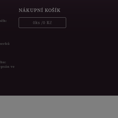
NÁKUPNÍ KOŠÍK
běh:
0
ks /
0 Kč
šperků
uhu:
epsán ve