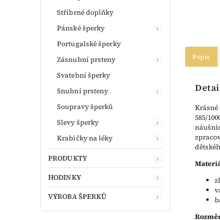
Stříbrné doplňky
Pánské šperky
Portugalské šperky
Popis
Zásnubní prsteny
Svatební šperky
Detai
Snubní prsteny
Soupravy šperků
Krásné 
585/100
Slevy šperky
náušnic
zpracov
Krabičky na léky
dětskéh
PRODUKTY
Materiá
HODINKY
z
v
VÝROBA ŠPERKŮ
b
Rozměr