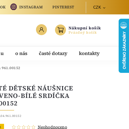
OOK
INSTAGRAM
PINTEREST
CZK
Nákupní košík
Prázdný košík
du
o nás
časté dotazy
kontakty
a 961.00152
TÉ DĚTSKÉ NÁUŠNICE
VENO-BÍLÉ SRDÍČKA
00152
.04.961.00152
Neohodnoceno
O