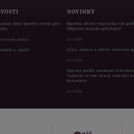
AVOSTI
NOVINKY
ezóna: Jaké šperky zvolit pro
Šperky, které vyprávějí váš pří
írky
Objevíte kouzlo přívěsků?
s ryzostí zlata?
24.7.2026
Léto, slunce a zářivé vrstvení 
věděli o zlatě?
22.6.2026
Šperky podle znamení zvěrokr
Vyberte si ten, který vám byl v
hvězdách
19.5.2026
náš