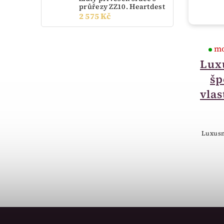
průřezy ZZ10. Heartdest
2 575 Kč
skladem
mo
Krabička na šperky
Lux
sametové srdce
šp
bordó 18504-15
vlas
65 Kč
Krabička sametové srdce s růží
Luxusn
bordó.