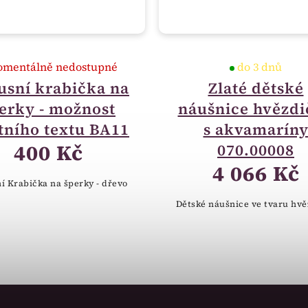
mentálně nedostupné
do 3 dnů
usní krabička na
Zlaté dětské
erky - možnost
náušnice hvězdi
tního textu BA11
s akvamarín
400 Kč
070.00008
4 066 Kč
í Krabička na šperky - dřevo
Dětské náušnice ve tvaru hvě