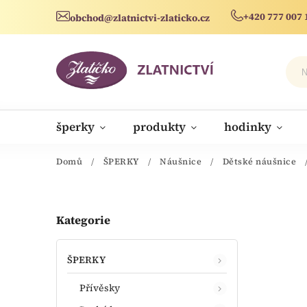
+420 777 007 
obchod@zlatnictvi-zlaticko.cz
šperky
produkty
hodinky
novinky
Domů
/
ŠPERKY
/
Náušnice
/
Dětské náušnice
Kategorie
ŠPERKY
Přívěsky