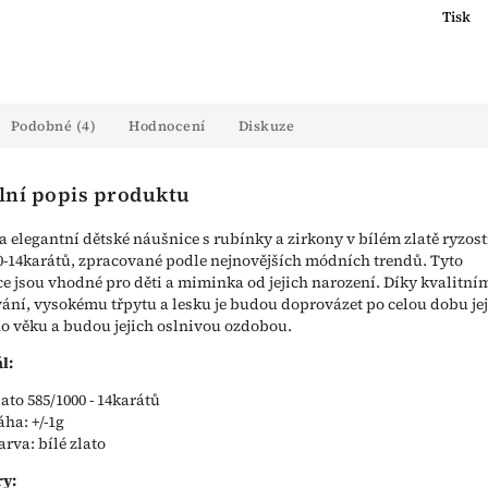
Tisk
Podobné (4)
Hodnocení
Diskuze
lní popis produktu
a elegantní dětské náušnice s rubínky a zirkony v bílém zlatě ryzost
0-14karátů, zpracované podle nejnovějších módních trendů. Tyto
e jsou vhodné pro děti a miminka od jejich narození. Díky kvalitní
ání, vysokému třpytu a lesku je budou doprovázet po celou dobu je
o věku a budou jejich oslnivou ozdobou.
l:
lato 585/1000 - 14karátů
áha: +/-1g
arva: bílé zlato
y: