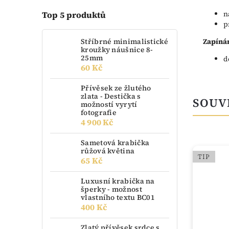
n
Top 5 produktů
p
Stříbrné minimalistické
Zapínán
kroužky náušnice 8-
25mm
d
60 Kč
Přívěsek ze žlutého
zlata - Destička s
SOUV
možností vyrytí
fotografie
4 900 Kč
Sametová krabička
růžová květina
NOVINKA
TIP
65 Kč
Luxusní krabička na
šperky - možnost
vlastního textu BC01
400 Kč
Zlatý přívěsek srdce s