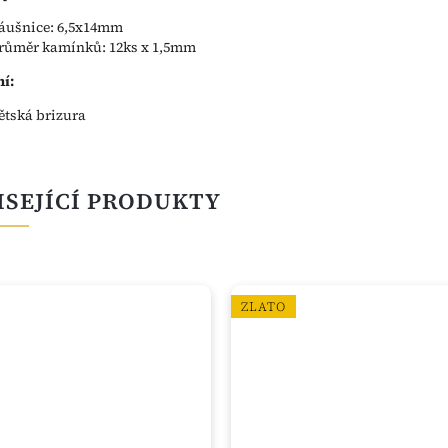
áušnice: 6,5x14mm
růměr kamínků: 12ks x 1,5mm
í:
ětská brizura
ISEJÍCÍ PRODUKTY
ZLATO