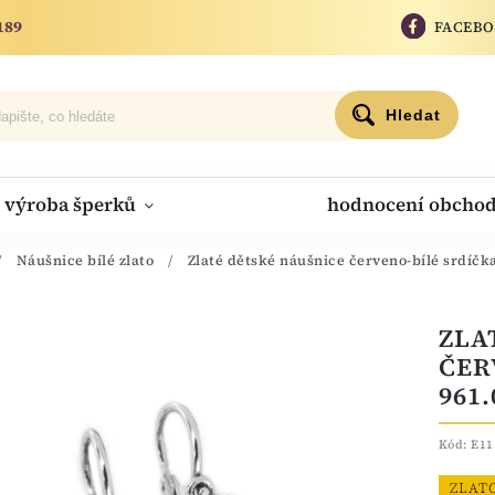
189
FACEB
Hledat
výroba šperků
hodnocení obcho
/
Náušnice bílé zlato
/
Zlaté dětské náušnice červeno-bílé srdíčk
ZLA
ČER
961.
Kód:
E11
ZLAT