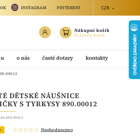
OOK
INSTAGRAM
PINTEREST
CZK
Nákupní košík
Prázdný košík
du
o nás
časté dotazy
kontakty
890.00012
TÉ DĚTSKÉ NÁUŠNICE
IČKY S TYRKYSY 890.00012
.04.890.00012
Neohodnoceno
O