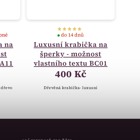
pné
do 14 dnů
a na
Luxusní krabička na
st
šperky - možnost
BA11
vlastního textu BC01
400 Kč
 dřevo
Dřevěná krabička- luxusní