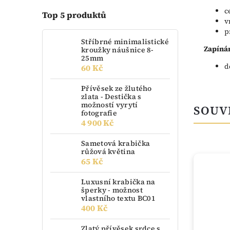
c
Top 5 produktů
v
p
Stříbrné minimalistické
Zapínán
kroužky náušnice 8-
25mm
d
60 Kč
Přívěsek ze žlutého
zlata - Destička s
možností vyrytí
SOUV
fotografie
4 900 Kč
Sametová krabička
růžová květina
65 Kč
Luxusní krabička na
šperky - možnost
vlastního textu BC01
400 Kč
Zlatý přívěsek srdce s