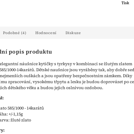
Tisk
Podobné (4)
Hodnocení
Diskuze
lní popis produktu
elegantní náušnice kytičky s tyrkysy v kombinaci se žlutým zlatem
 585/1000-14karátů. Dětské naušnice jsou vyráběny tak, aby dobře se
h nejmenších ouškách a jsou opatřeny bezpečnostním zámkem. Díky
ímu zpracování, vysokému třpytu a lesku je budou doprovázet po c
jich dětského věku a budou jejich oslnivou ozdobou.
l:
lato 585/1000 - 14karátů
áha: +/-1,15g
arva: žluté zlato
y: