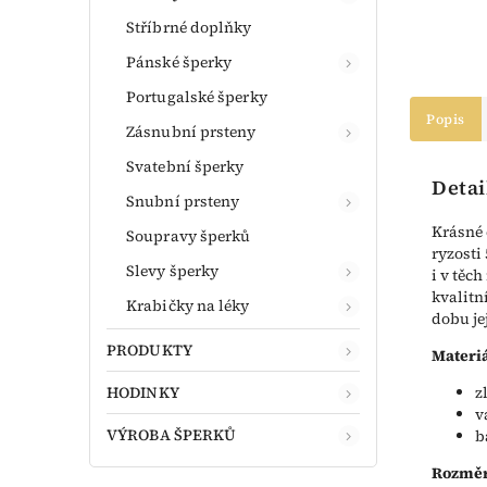
Stříbrné doplňky
Pánské šperky
Portugalské šperky
Popis
Zásnubní prsteny
Svatební šperky
Detai
Snubní prsteny
Krásné 
Soupravy šperků
ryzosti
Slevy šperky
i v těc
kvalitn
Krabičky na léky
dobu je
PRODUKTY
Materiá
HODINKY
z
v
VÝROBA ŠPERKŮ
b
Rozměr