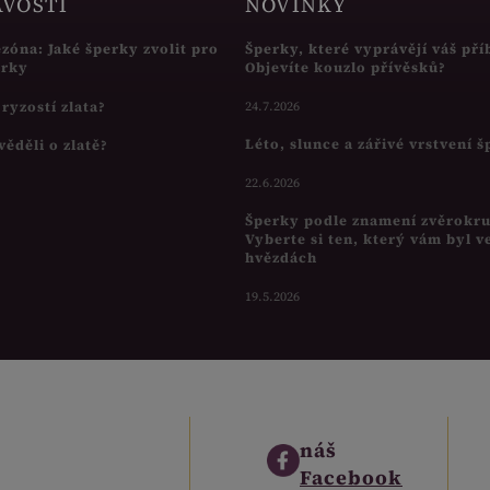
AVOSTI
NOVINKY
ezóna: Jaké šperky zvolit pro
Šperky, které vyprávějí váš pří
írky
Objevíte kouzlo přívěsků?
s ryzostí zlata?
24.7.2026
Léto, slunce a zářivé vrstvení 
věděli o zlatě?
22.6.2026
Šperky podle znamení zvěrokr
Vyberte si ten, který vám byl v
hvězdách
19.5.2026
náš
Facebook