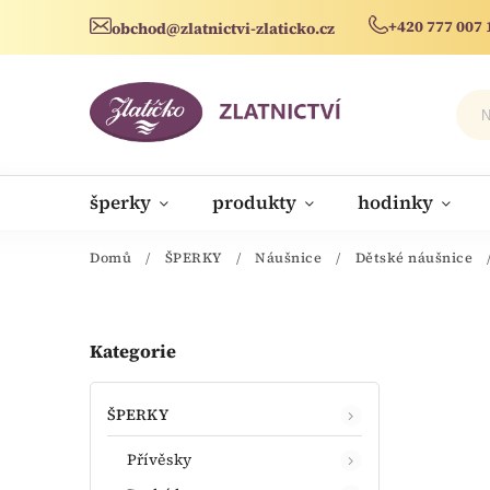
+420 777 007 
obchod@zlatnictvi-zlaticko.cz
šperky
produkty
hodinky
novinky
Domů
/
ŠPERKY
/
Náušnice
/
Dětské náušnice
Kategorie
ŠPERKY
Přívěsky