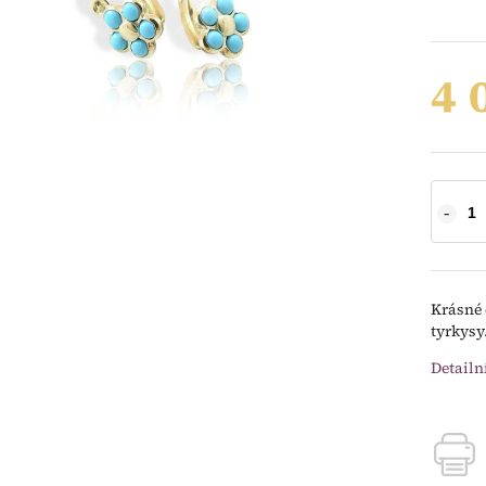
4 
Krásné 
tyrkysy
Detailn