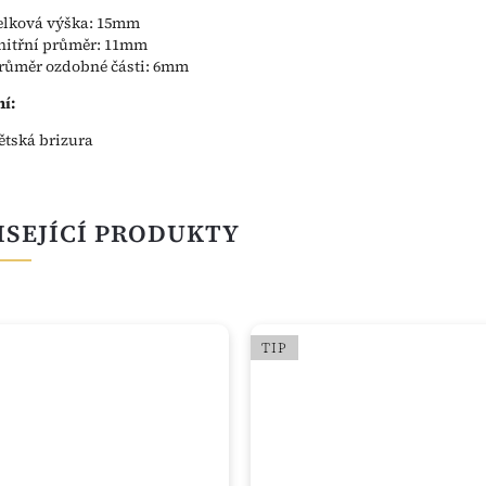
elková výška: 15mm
nitřní průměr: 11mm
růměr ozdobné části: 6mm
í:
ětská brizura
ISEJÍCÍ PRODUKTY
TIP