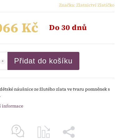
Značka:
Zlatnictví Zlatíčko
066 Kč
Do 30 dnů
Přidat do košíku
dětské náušnice ze žlutého zlata ve tvaru pomněnek s
.
í informace