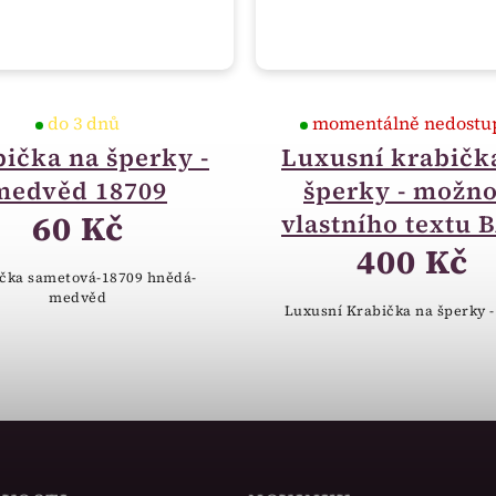
do 3 dnů
momentálně nedostu
ička na šperky -
Luxusní krabičk
medvěd 18709
šperky - možno
60 Kč
vlastního textu 
400 Kč
čka sametová-18709 hnědá-
medvěd
Luxusní Krabička na šperky -