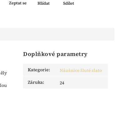
Zeptat se
Hlídat
Sdílet
Doplňkové parametry
Kategorie
:
Náušnice žluté zlato
děly
Záruka
:
24
elou