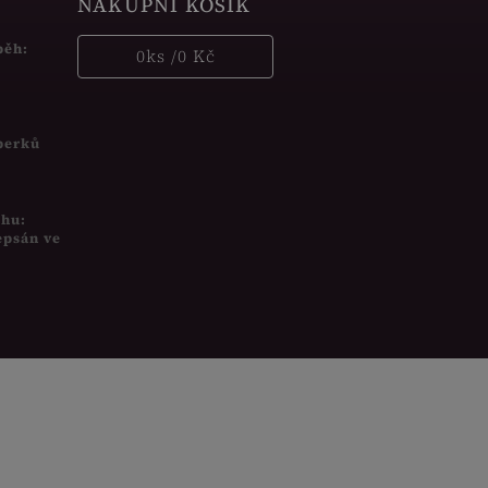
NÁKUPNÍ KOŠÍK
běh:
0
ks /
0 Kč
šperků
uhu:
epsán ve