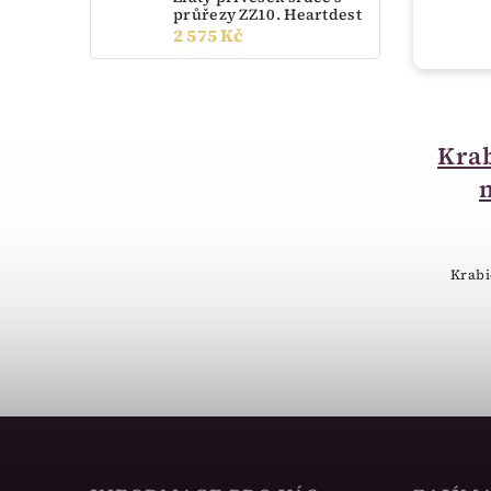
průřezy ZZ10. Heartdest
2 575 Kč
skladem
Krabička na šperky
Krab
dudlík červený
18715-12
60 Kč
Krabi
Sametová krabička červený dudlík