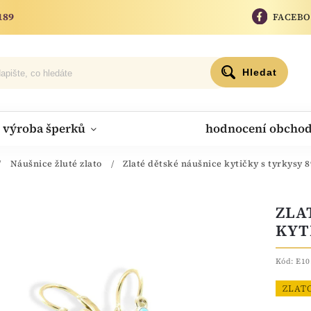
189
FACEB
Hledat
výroba šperků
hodnocení obcho
/
Náušnice žluté zlato
/
Zlaté dětské náušnice kytičky s tyrkysy 
ZLA
KYT
Kód:
E10
ZLAT