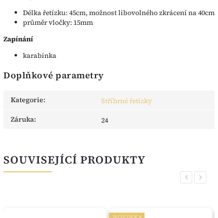
Délka řetízku: 45cm, možnost libovolného zkrácení na 40cm
průměr vločky: 15mm
Zapínání
karabinka
Doplňkové parametry
Kategorie
:
Stříbrné řetízky
Záruka
:
24
SOUVISEJÍCÍ PRODUKTY
Previous
Next
NOVINKA