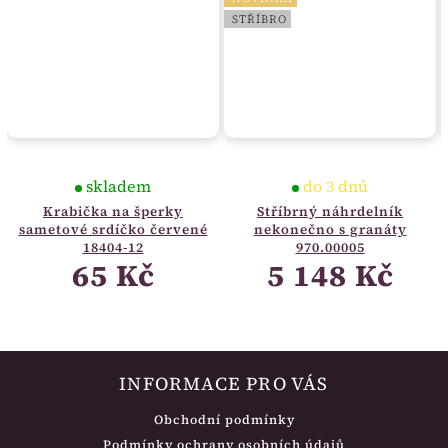
STŘÍBRO
skladem
do 3 dnů
Krabička na šperky
Stříbrný náhrdelník
sametové srdíčko červené
nekonečno s granáty
18404-12
970.00005
65 Kč
5 148 Kč
INFORMACE PRO VÁS
Obchodní podmínky
Podmínky ochrany osobních údajů