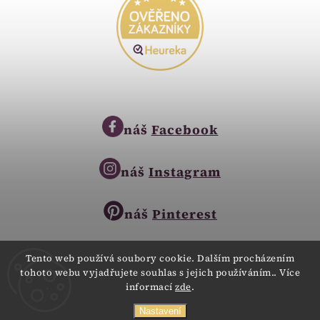
náš
Facebook
náš
Instagram
náš
Pinterest
Tento web používá soubory cookie. Dalším procházením
tohoto webu vyjadřujete souhlas s jejich používáním.. Více
Copyright © 2023
informací
zde
.
Zlatnictví Zlatíčko
obchod@zlatnictvi-zlaticko.cz
Všechna práva vyhrazena.
Nastavení