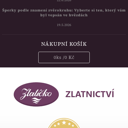
22.6.2026
Šperky podle znamení zvěrokruhu: Vyberte si ten, který vám
byl vepsán ve hvězdách
19.5.2026
NÁKUPNÍ KOŠÍK
0
ks /
0 Kč