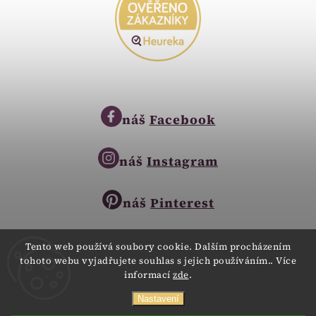
náš
Facebook
náš
Instagram
náš
Pinterest
Tento web používá soubory cookie. Dalším procházením
tohoto webu vyjadřujete souhlas s jejich používáním.. Více
Copyright © 2023
informací
zde
.
Zlatnictví Zlatíčko
obchod@zlatnictvi-zlaticko.cz
Všechna práva vyhrazena.
Nastavení
+420 777 007 189
Webdesign
Digitalka.cz