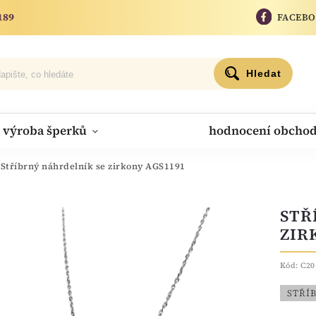
189
FACEB
Hledat
výroba šperků
hodnocení obcho
Stříbrný náhrdelník se zirkony AGS1191
STŘ
ZIR
Kód:
C20
STŘÍ