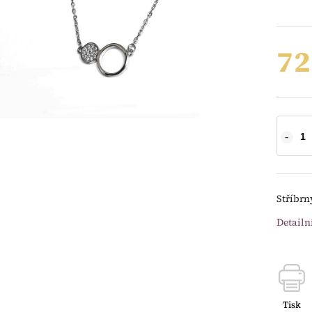
72
Stříbrn
Detailn
Tisk