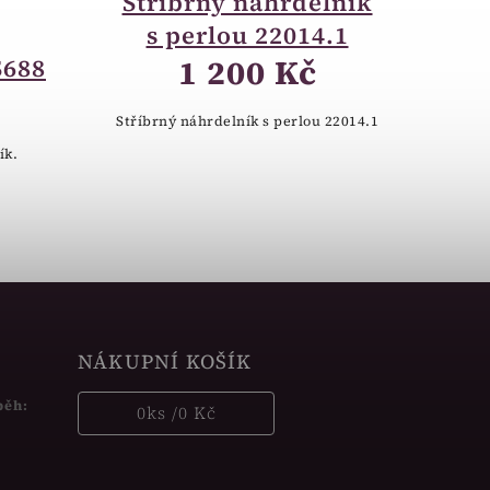
Stříbrný náhrdelník
s perlou 22014.1
1 200 Kč
S688
Stříbrný náhrdelník s perlou 22014.1
ík.
NÁKUPNÍ KOŠÍK
běh:
0
ks /
0 Kč