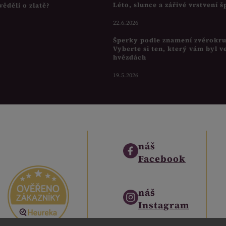
Léto, slunce a zářivé vrstvení 
věděli o zlatě?
22.6.2026
Šperky podle znamení zvěrokr
Vyberte si ten, který vám byl v
hvězdách
19.5.2026
náš
Facebook
náš
Instagram