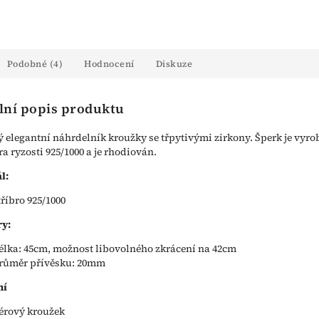
Podobné (4)
Hodnocení
Diskuze
lní popis produktu
ý elegantní náhrdelník kroužky se třpytivými zirkony. Šperk je vyro
ra ryzosti 925/1000 a je rhodiován.
l:
tříbro 925/1000
y:
élka: 45cm, možnost libovolného zkrácení na 42cm
růměr přívěsku: 20mm
ní
érový kroužek