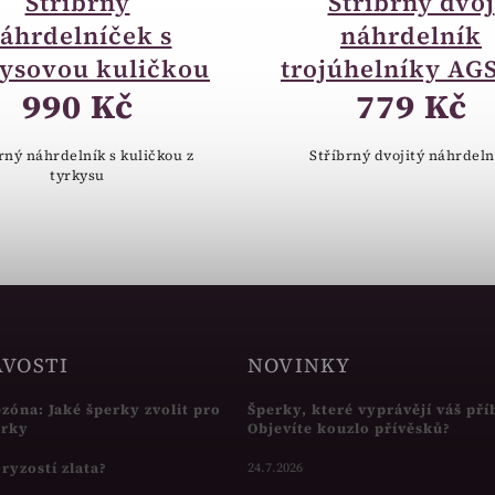
Stříbrný
Stříbrný dvoj
áhrdelníček s
náhrdelník
kysovou kuličkou
trojúhelníky AG
990 Kč
779 Kč
rný náhrdelník s kuličkou z
Stříbrný dvojitý náhrdeln
tyrkysu
AVOSTI
NOVINKY
ezóna: Jaké šperky zvolit pro
Šperky, které vyprávějí váš pří
írky
Objevíte kouzlo přívěsků?
s ryzostí zlata?
24.7.2026