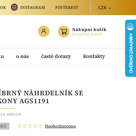
OOK
INSTAGRAM
PINTEREST
CZK
Nákupní košík
Prázdný košík
du
o nás
časté dotazy
kontakty
ÍBRNÝ NÁHRDELNÍK SE
KONY AGS1191
.14. AGS1191
Neohodnoceno
BRO