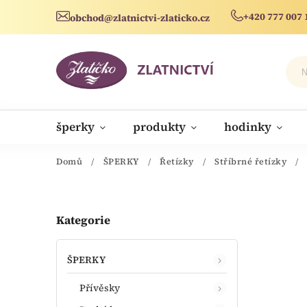
+420 777 007 
obchod@zlatnictvi-zlaticko.cz
šperky
produkty
hodinky
novinky
Domů
/
ŠPERKY
/
Řetízky
/
Stříbrné řetízky
/
Kategorie
ŠPERKY
Přívěsky