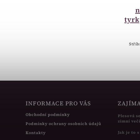
Stříbrný náhrdelník
s českými granáty
n
3 234 Kč
tyr
Stříbrný náhrdelník s českými
granáty.
Stříb
INFORMACE PRO VÁS
ZAJÍM
Obchodní podmínky
Plesová s
zimní več
Podmínky ochrany osobních údajů
Jak je to 
Kontakty