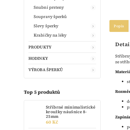
Snubní prsteny
Soupravy šperků
Slevy šperky
Popis
Krabičky na léky
Detai
PRODUKTY
Stříbrn
HODINKY
ze stříb
VÝROBA ŠPERKŮ
Materiá
s
Rozměr
Top 5 produktů
d
Stříbrné minimalistické
p
kroužky náušnice 8-
25mm
Zapíná
60 Kč
p