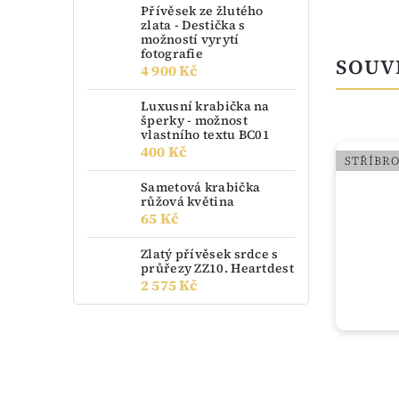
Přívěsek ze žlutého
zlata - Destička s
možností vyrytí
fotografie
SOUV
4 900 Kč
Luxusní krabička na
šperky - možnost
vlastního textu BC01
400 Kč
STŘÍBRO
STŘÍBR
Sametová krabička
růžová květina
65 Kč
Zlatý přívěsek srdce s
průřezy ZZ10. Heartdest
2 575 Kč
do 3 dnů