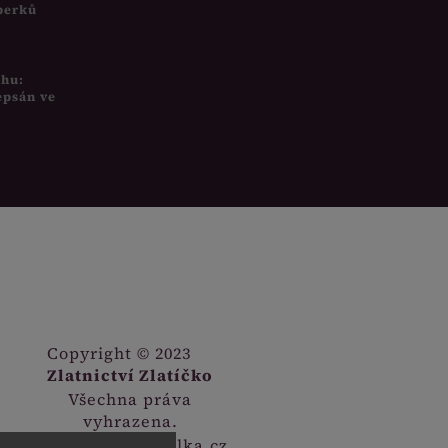
šperků
uhu:
epsán ve
Copyright © 2023
Zlatnictví Zlatíčko
Všechna práva
vyhrazena.
Webdesign
Digitalka.cz