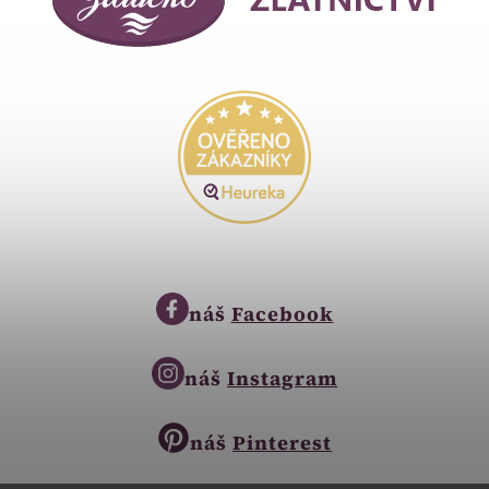
náš
Facebook
náš
Instagram
náš
Pinterest