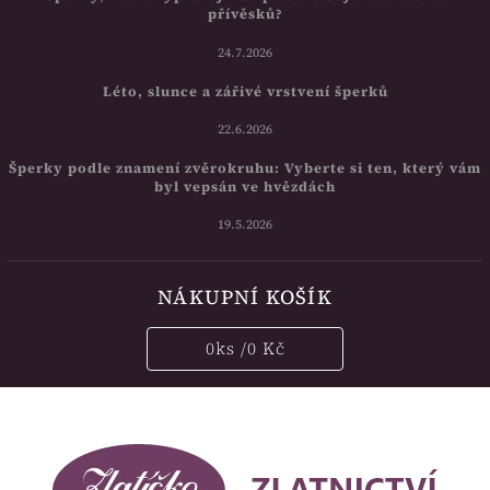
přívěsků?
24.7.2026
Léto, slunce a zářivé vrstvení šperků
22.6.2026
Šperky podle znamení zvěrokruhu: Vyberte si ten, který vám
byl vepsán ve hvězdách
19.5.2026
NÁKUPNÍ KOŠÍK
0
ks /
0 Kč