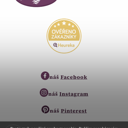
náš
Facebook
náš
Instagram
náš
Pinterest