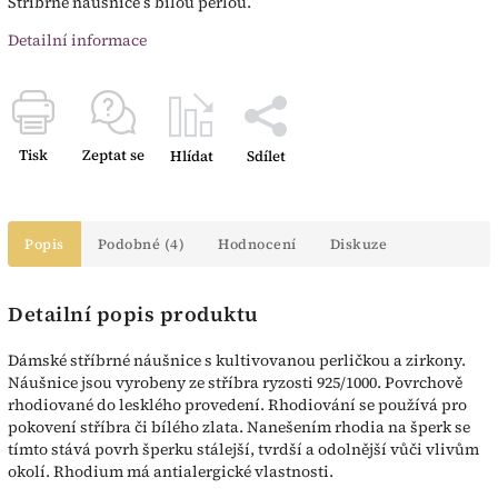
Stříbrné náušnice s bílou perlou.
Detailní informace
Tisk
Zeptat se
Hlídat
Sdílet
Popis
Podobné (4)
Hodnocení
Diskuze
Detailní popis produktu
Dámské stříbrné náušnice s kultivovanou perličkou a zirkony.
Náušnice jsou vyrobeny ze stříbra ryzosti 925/1000. Povrchově
rhodiované do lesklého provedení. Rhodiování se používá pro
pokovení stříbra či bílého zlata. Nanešením rhodia na šperk se
tímto stává povrh šperku stálejší, tvrdší a odolnější vůči vlivům
okolí. Rhodium má antialergické vlastnosti.