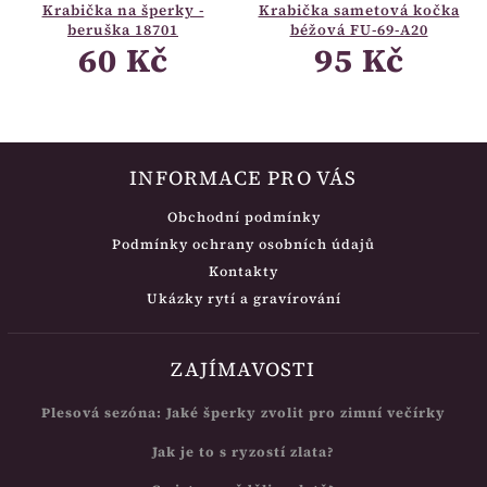
Krabička na šperky -
Krabička sametová kočka
beruška 18701
béžová FU-69-A20
60 Kč
95 Kč
INFORMACE PRO VÁS
Obchodní podmínky
Podmínky ochrany osobních údajů
Kontakty
Ukázky rytí a gravírování
ZAJÍMAVOSTI
Plesová sezóna: Jaké šperky zvolit pro zimní večírky
Jak je to s ryzostí zlata?