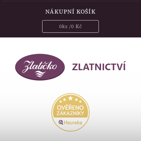
NÁKUPNÍ KOŠÍK
0
ks /
0 Kč