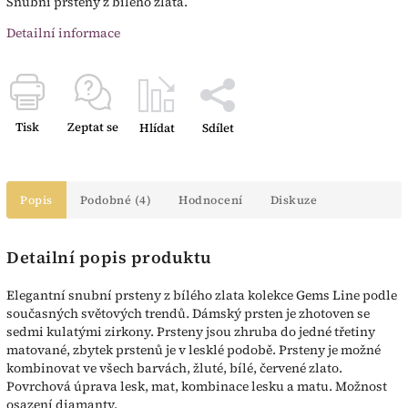
Snubní prsteny z bílého zlata.
Detailní informace
Tisk
Zeptat se
Hlídat
Sdílet
Popis
Podobné (4)
Hodnocení
Diskuze
Detailní popis produktu
Elegantní snubní prsteny z bílého zlata kolekce Gems Line podle
současných světových trendů. Dámský prsten je zhotoven se
sedmi kulatými zirkony. Prsteny jsou zhruba do jedné třetiny
matované, zbytek prstenů je v lesklé podobě. Prsteny je možné
kombinovat ve všech barvách, žluté, bílé, červené zlato.
Povrchová úprava lesk, mat, kombinace lesku a matu. Možnost
osazení diamanty.