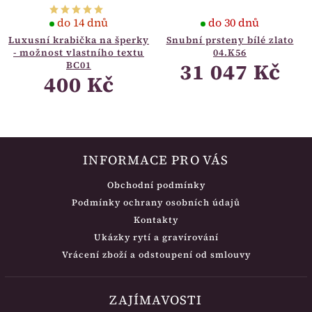
do 14 dnů
do 30 dnů
Luxusní krabička na šperky
Snubní prsteny bílé zlato
- možnost vlastního textu
04.K56
31 047 Kč
BC01
400 Kč
INFORMACE PRO VÁS
Obchodní podmínky
Podmínky ochrany osobních údajů
Kontakty
Ukázky rytí a gravírování
Vrácení zboží a odstoupení od smlouvy
ZAJÍMAVOSTI