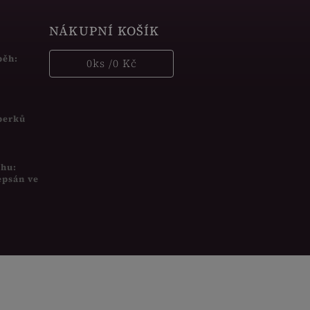
NÁKUPNÍ KOŠÍK
běh:
0
ks /
0 Kč
šperků
uhu:
epsán ve