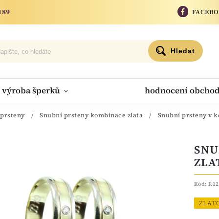
189
FACEB
Hledat
výroba šperků
hodnocení obcho
 prsteny
/
Snubní prsteny kombinace zlata
/
Snubní prsteny v k
SNU
ZLA
Kód:
R12
ZLAT