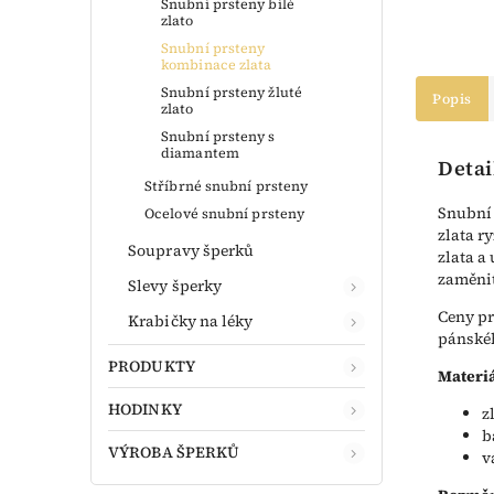
Snubní prsteny bílé
zlato
Snubní prsteny
kombinace zlata
Snubní prsteny žluté
Popis
zlato
Snubní prsteny s
diamantem
Detai
Stříbrné snubní prsteny
Snubní 
Ocelové snubní prsteny
zlata r
Soupravy šperků
zlata a
zaměnit
Slevy šperky
Ceny pr
Krabičky na léky
pánskéh
PRODUKTY
Materiá
HODINKY
z
b
VÝROBA ŠPERKŮ
v