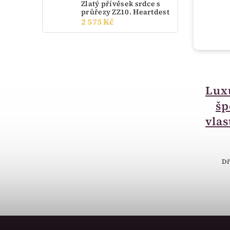
Zlatý přívěsek srdce s
průřezy ZZ10. Heartdest
2 575 Kč
momentálně nedostupné
Luxusní krabička na
Lux
šperky - možnost
šp
vlastního textu BA11
vlas
400 Kč
Luxusní Krabička na šperky - dřevo
Dř