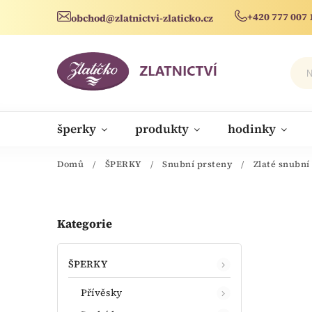
+420 777 007 
obchod@zlatnictvi-zlaticko.cz
šperky
produkty
hodinky
novinky
Domů
/
ŠPERKY
/
Snubní prsteny
/
Zlaté snubní
Kategorie
ŠPERKY
Přívěsky