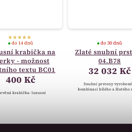
do 14 dnů
do 30 dnů
usní krabička na
Zlaté snubní prs
erky - možnost
04.B78
32 032 Kč
tního textu BC01
400 Kč
Snubní prsteny vyrobené
kombinaci bílého a žlutého z
evěná krabička- luxusní