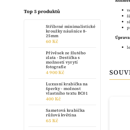
Rozměr
v
Top 5 produktů
š
s
Stříbrné minimalistické
p
kroužky náušnice 8-
25mm
Úprava
60 Kč
l
Přívěsek ze žlutého
zlata - Destička s
možností vyrytí
fotografie
SOUV
4 900 Kč
Luxusní krabička na
šperky - možnost
vlastního textu BC01
400 Kč
TIP
Sametová krabička
růžová květina
65 Kč