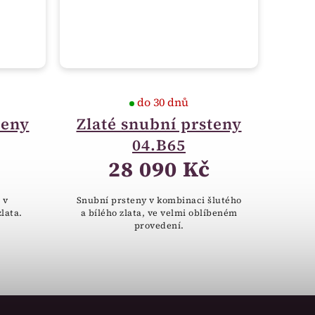
do 30 dnů
teny
Zlaté snubní prsteny
04.B65
28 090 Kč
 v
Snubní prsteny v kombinaci šlutého
lata.
a bílého zlata, ve velmi oblíbeném
provedení.