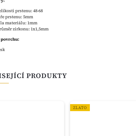
y:
elikosti prstenu: 48-68
íře prstenu: 5mm
íla materiálu: 1mm
růměr zirkonu: 1x1,5mm
 povrchu:
esk
ISEJÍCÍ PRODUKTY
ZLATO