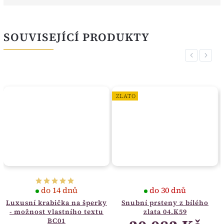
SOUVISEJÍCÍ PRODUKTY
Previous
Next
ZLATO
do 14 dnů
do 30 dnů
Luxusní krabička na šperky
Snubní prsteny z bílého
- možnost vlastního textu
zlata 04.K59
BC01