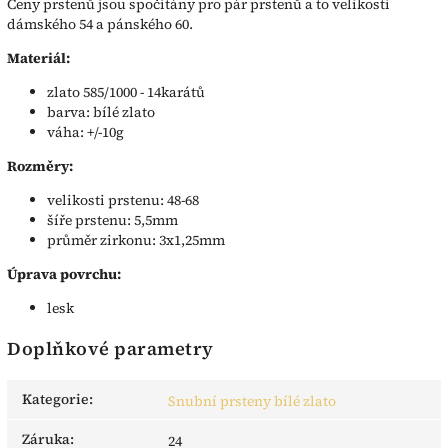
Ceny prstenů jsou spočítány pro pár prstenů a to velikosti
dámského 54 a pánského 60.
Materiál:
zlato 585/1000 - 14karátů
barva: bílé zlato
váha: +/-10g
Rozměry:
velikosti prstenu: 48-68
šíře prstenu: 5,5mm
průměr zirkonu: 3x1,25mm
Úprava povrchu:
lesk
Doplňkové parametry
Kategorie
:
Snubní prsteny bílé zlato
Záruka
:
24