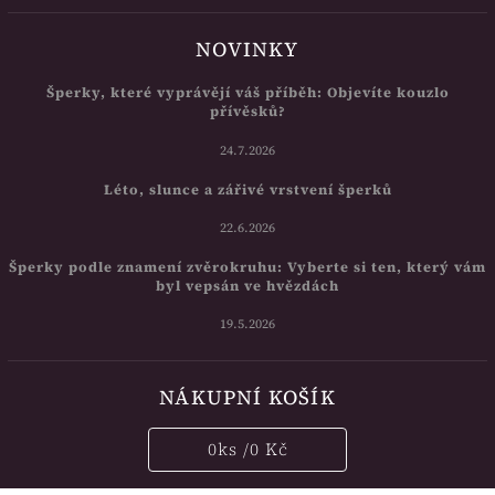
NOVINKY
Šperky, které vyprávějí váš příběh: Objevíte kouzlo
přívěsků?
24.7.2026
Léto, slunce a zářivé vrstvení šperků
22.6.2026
Šperky podle znamení zvěrokruhu: Vyberte si ten, který vám
byl vepsán ve hvězdách
19.5.2026
NÁKUPNÍ KOŠÍK
0
ks /
0 Kč