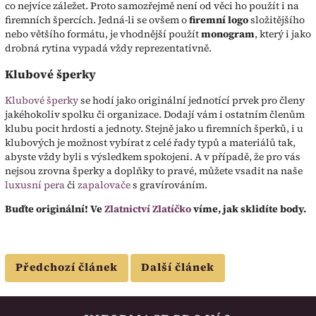
co nejvíce záležet. Proto samozřejmě není od věci ho použít i na
firemních špercích. Jedná-li se ovšem o
firemní logo
složitějšího
nebo většího formátu, je vhodnější použít
monogram
, který i jako
drobná rytina vypadá vždy reprezentativně.
Klubové šperky
Klubové šperky
se hodí jako originální jednotící prvek pro členy
jakéhokoliv spolku či organizace. Dodají vám i ostatním členům
klubu pocit hrdosti a jednoty. Stejně jako u firemních šperků, i u
klubových je možnost vybírat z celé řady typů a materiálů tak,
abyste vždy byli s výsledkem spokojeni. A v případě, že pro vás
nejsou zrovna šperky a doplňky to pravé, můžete vsadit na naše
luxusní pera
či
zapalovače
s gravírováním.
Buďte originální! Ve
Zlatnictví Zlatíčko
víme, jak sklidíte body.
Předchozí článek
Další článek