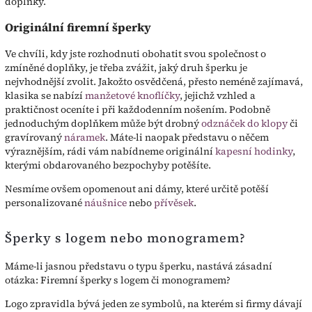
doplňky.
Originální firemní šperky
Ve chvíli, kdy jste rozhodnuti obohatit svou společnost o
zmíněné doplňky, je třeba zvážit, jaký druh šperku je
nejvhodnější zvolit. Jakožto osvědčená, přesto neméně zajímavá,
klasika se nabízí
manžetové knoflíčky
, jejichž vzhled a
praktičnost oceníte i při každodenním nošením. Podobně
jednoduchým doplňkem může být drobný
odznáček do klopy
či
gravírovaný
náramek
. Máte-li naopak představu o něčem
výraznějším, rádi vám nabídneme originální
kapesní hodinky
,
kterými obdarovaného bezpochyby potěšíte.
Nesmíme ovšem opomenout ani dámy, které určitě potěší
personalizované
náušnice
nebo
přívěsek
.
Šperky s logem nebo monogramem?
Máme-li jasnou představu o typu šperku, nastává zásadní
otázka: Firemní šperky s logem či monogramem?
Logo zpravidla bývá jeden ze symbolů, na kterém si firmy dávají