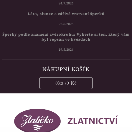
24.7.2026
Léto, slunce a zářivé vrstvení šperků
22.6.2026
Šperky podle znamení zvěrokruhu: Vyberte si ten, který vám
byl vepsán ve hvězdách
19.5.2026
NÁKUPNÍ KOŠÍK
0
ks /
0 Kč