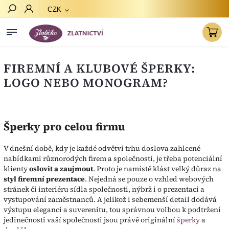
CZK
Hledat
FIREMNÍ A KLUBOVÉ ŠPERKY:
LOGO NEBO MONOGRAM?
Šperky pro celou firmu
V dnešní době, kdy je každé odvětví trhu doslova zahlcené
nabídkami různorodých firem a společností, je třeba potenciální
klienty
oslovit a zaujmout
. Proto je namístě klást velký důraz na
styl firemní prezentace
. Nejedná se pouze o vzhled webových
stránek či interiéru sídla společnosti, nýbrž i o prezentaci a
vystupování zaměstnanců. A jelikož i sebemenší detail dodává
výstupu eleganci a suverenitu, tou správnou volbou k podtržení
jedinečnosti vaší společnosti jsou právě originální
šperky
a