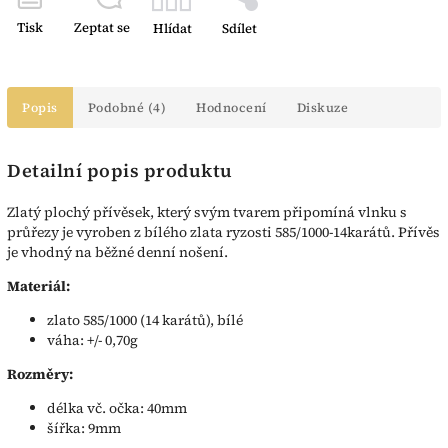
Tisk
Zeptat se
Hlídat
Sdílet
Popis
Podobné (4)
Hodnocení
Diskuze
Detailní popis produktu
Zlatý plochý přívěsek, který svým tvarem připomíná vlnku s
průřezy je vyroben z bílého zlata ryzosti 585/1000-14karátů. Přívěs
je vhodný na běžné denní nošení.
Materiál:
zlato 585/1000 (14 karátů), bílé
váha: +/- 0,70g
Rozměry:
délka vč. očka: 40mm
šířka: 9mm