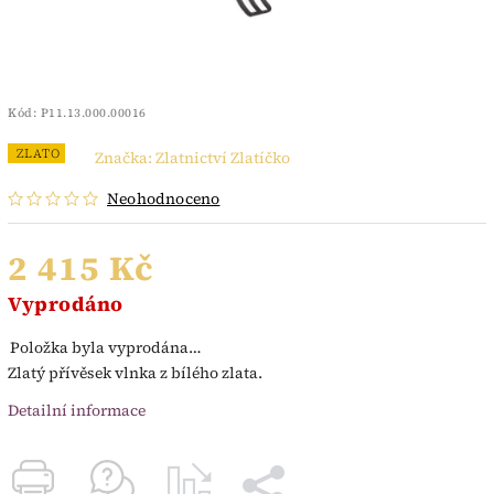
Kód:
P11.13.000.00016
ZLATO
Značka:
Zlatnictví Zlatíčko
Neohodnoceno
2 415 Kč
Vyprodáno
Položka byla vyprodána…
Zlatý přívěsek vlnka z bílého zlata.
Detailní informace