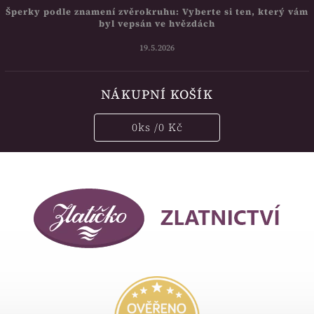
Šperky podle znamení zvěrokruhu: Vyberte si ten, který vám
byl vepsán ve hvězdách
19.5.2026
NÁKUPNÍ KOŠÍK
0
ks /
0 Kč