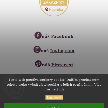
náš
Facebook
náš
Instagram
náš
Pinterest
Tento web používá soubory cookie. Dalším procházením
tohoto webu vyjadřujete souhlas s jejich používáním.. Více
Copyright © 2023
informací
zde
.
Zlatnictví Zlatíčko
obchod@zlatnictvi-zlaticko.cz
Všechna práva vyhrazena.
Nastavení
+420 777 007 189
Webdesign
Digitalka.cz