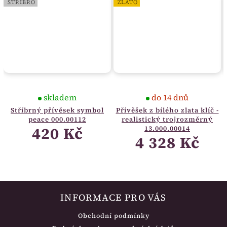
STŘÍBRO
ZLATO
skladem
do 14 dnů
Stříbrný přívěsek symbol
Přívěšek z bílého zlata klíč -
peace 000.00112
realistický trojrozměrný
420 Kč
13.000.00014
4 328 Kč
INFORMACE PRO VÁS
Obchodní podmínky