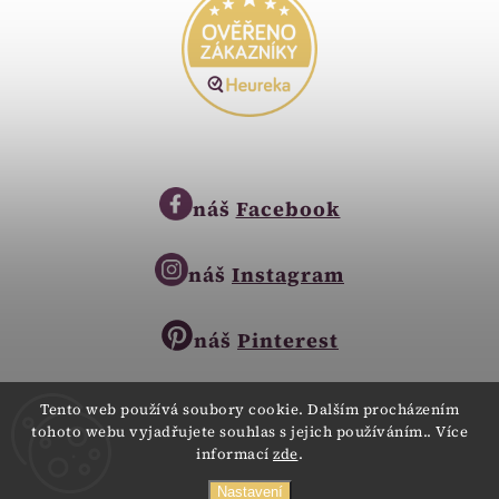
náš
Facebook
náš
Instagram
náš
Pinterest
Tento web používá soubory cookie. Dalším procházením
tohoto webu vyjadřujete souhlas s jejich používáním.. Více
Copyright © 2023
informací
zde
.
Zlatnictví Zlatíčko
obchod@zlatnictvi-zlaticko.cz
Všechna práva vyhrazena.
Nastavení