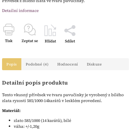
Přívěsek z bílého zlata ve tvaru pavučinky.
Detailní informace
Tisk
Zeptat se
Hlídat
Sdílet
Popis
Podobné (4)
Hodnocení
Diskuze
Detailní popis produktu
Tento vkusný přívěsek ve tvaru pavučinky je vyrobený z bílého
zlata ryzosti 585/1000-14karátů v lesklém provedení.
Materiál:
zlato 585/1000 (14 karátů), bílé
váha: +/-1,20g