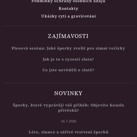
Podmínky ochrany osobních údajů
Kontakty
Ukázky rytí a gravírování
ZAJÍMAVOSTI
Plesová sezóna: Jaké šperky zvolit pro zimní večírky
Jak je to s ryzostí zlata?
Co jste nevěděli o zlatě?
NOVINKY
Šperky, které vyprávějí váš příběh: Objevíte kouzlo
přívěsků?
24.7.2026
Léto, slunce a zářivé vrstvení šperků