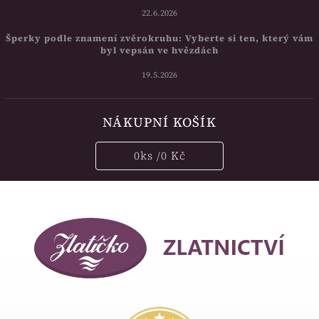
22.6.2026
Šperky podle znamení zvěrokruhu: Vyberte si ten, který vám
byl vepsán ve hvězdách
19.5.2026
NÁKUPNÍ KOŠÍK
0
ks /
0 Kč