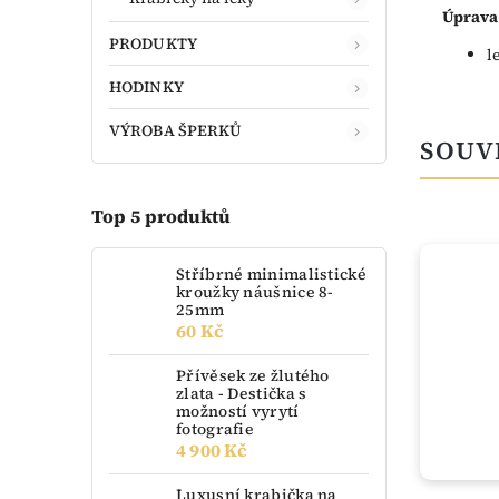
Úprava
PRODUKTY
l
HODINKY
VÝROBA ŠPERKŮ
SOUV
Top 5 produktů
TIP
Stříbrné minimalistické
kroužky náušnice 8-
25mm
60 Kč
Přívěsek ze žlutého
zlata - Destička s
možností vyrytí
fotografie
4 900 Kč
Luxusní krabička na