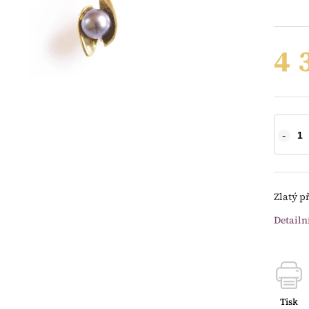
4 
Zlatý p
Detailn
Tisk