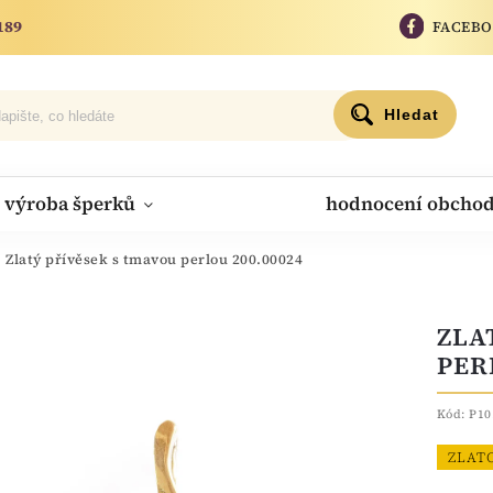
189
FACEB
Hledat
výroba šperků
hodnocení obcho
Zlatý přívěsek s tmavou perlou 200.00024
ZLA
PER
Kód:
P10
ZLAT