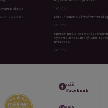
s ryzostí zlata?
24.7.2026
Léto, slunce a zářivé vrstvení 
věděli o zlatě?
22.6.2026
Šperky podle znamení zvěrokr
Vyberte si ten, který vám byl v
hvězdách
19.5.2026
náš
Facebook
náš