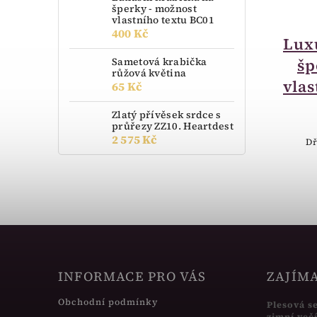
šperky - možnost
vlastního textu BC01
momentálně nedostupné
400 Kč
Luxusní krabička na
Lux
Sametová krabička
šperky - možnost
šp
růžová květina
vlastního textu BA11
vlas
65 Kč
400 Kč
Zlatý přívěsek srdce s
průřezy ZZ10. Heartdest
2 575 Kč
Luxusní Krabička na šperky - dřevo
Dř
INFORMACE PRO VÁS
ZAJÍM
Obchodní podmínky
Plesová s
zimní več