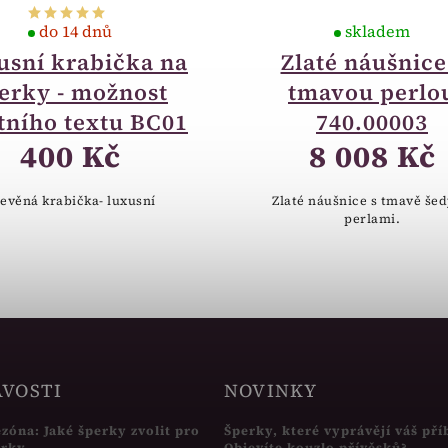
do 14 dnů
skladem
usní krabička na
Zlaté náušnice
erky - možnost
tmavou perlo
tního textu BC01
740.00003
400 Kč
8 008 Kč
evěná krabička- luxusní
Zlaté náušnice s tmavě še
perlami.
AVOSTI
NOVINKY
ezóna: Jaké šperky zvolit pro
Šperky, které vyprávějí váš pří
írky
Objevíte kouzlo přívěsků?