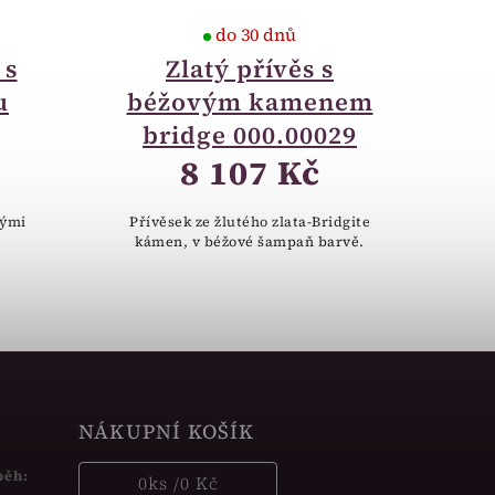
do 30 dnů
 s
Zlatý přívěs s
u
béžovým kamenem
bridge 000.00029
8 107 Kč
dými
Přívěsek ze žlutého zlata-Bridgite
kámen, v béžové šampaň barvě.
NÁKUPNÍ KOŠÍK
běh:
0
ks /
0 Kč