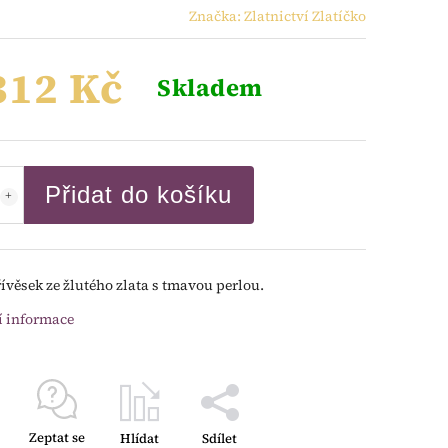
Značka:
Zlatnictví Zlatíčko
312 Kč
Skladem
Přidat do košíku
řívěsek ze žlutého zlata s tmavou perlou.
í informace
Zeptat se
Hlídat
Sdílet