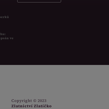
šperků
uhu:
epsán ve
Copyright © 2023
Zlatnictví Zlatíčko