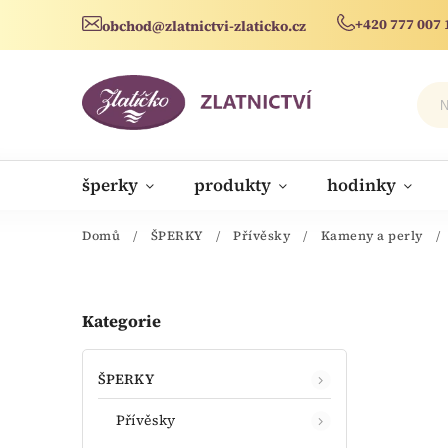
+420 777 007 
obchod@zlatnictvi-zlaticko.cz
šperky
produkty
hodinky
novinky
Domů
/
ŠPERKY
/
Přívěsky
/
Kameny a perly
/
Kategorie
ŠPERKY
Přívěsky