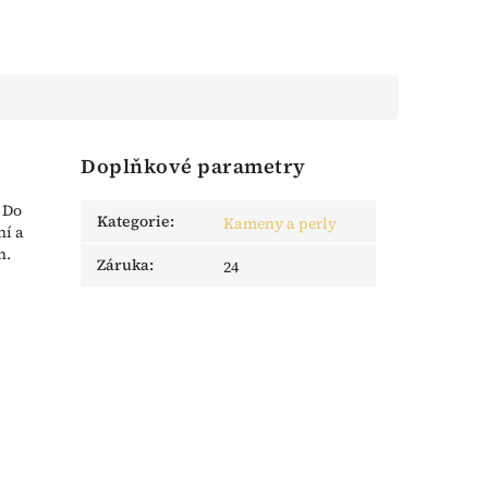
Doplňkové parametry
. Do
Kategorie
:
Kameny a perly
ní a
n.
Záruka
:
24