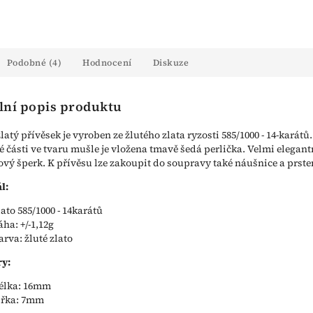
Podobné (4)
Hodnocení
Diskuze
lní popis produktu
latý přívěsek je vyroben ze žlutého zlata ryzosti 585/1000 - 14-karátů
 části ve tvaru mušle je vložena tmavě šedá perlička. Velmi elegant
vý šperk. K přívěsu lze zakoupit do soupravy také náušnice a prste
l:
lato 585/1000 - 14karátů
áha: +/-1,12g
arva: žluté zlato
y:
élka: 16mm
ířka: 7mm