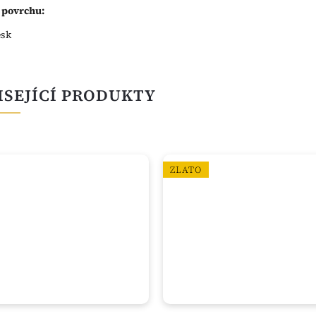
 povrchu:
esk
ISEJÍCÍ PRODUKTY
ZLATO