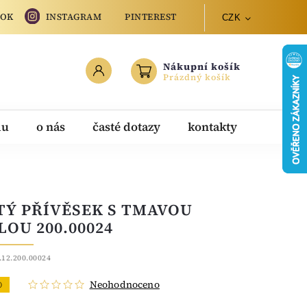
OOK
INSTAGRAM
PINTEREST
CZK
Nákupní košík
Prázdný košík
du
o nás
časté dotazy
kontakty
TÝ PŘÍVĚSEK S TMAVOU
LOU 200.00024
.12.200.00024
Neohodnoceno
O