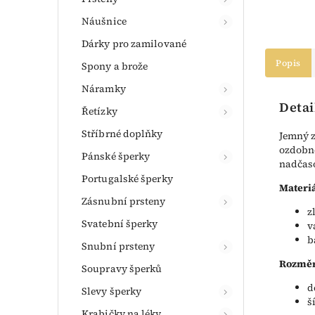
Náušnice
Dárky pro zamilované
Popis
Spony a brože
Náramky
Detai
Řetízky
Stříbrné doplňky
Jemný z
ozdobné
Pánské šperky
nadčaso
Portugalské šperky
Materiá
Zásnubní prsteny
z
Svatební šperky
v
b
Snubní prsteny
Rozměr
Soupravy šperků
d
Slevy šperky
š
Krabičky na léky