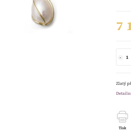
7 
Zlatý p
Detailn
Tisk