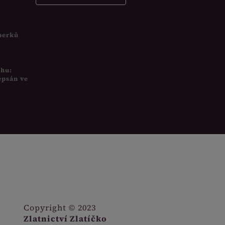
šperků
uhu:
epsán ve
Copyright © 2023
Zlatnictví Zlatíčko