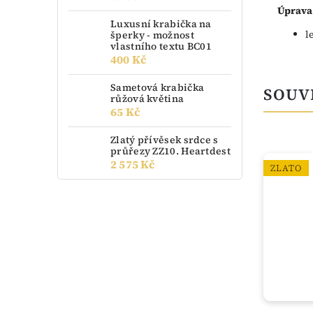
Úprava
Luxusní krabička na
l
šperky - možnost
vlastního textu BC01
400 Kč
Sametová krabička
SOUV
růžová květina
65 Kč
Zlatý přívěsek srdce s
průřezy ZZ10. Heartdest
2 575 Kč
TIP
ZLATO