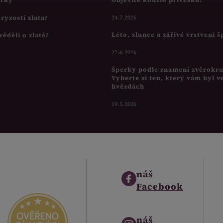
s ryzostí zlata?
24.7.2026
Léto, slunce a zářivé vrstvení 
věděli o zlatě?
22.6.2026
Šperky podle znamení zvěrokr
Vyberte si ten, který vám byl v
hvězdách
19.5.2026
náš
Facebook
náš