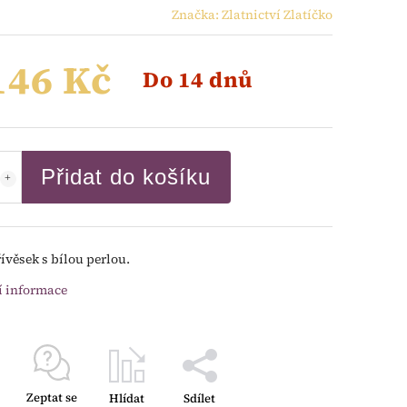
Značka:
Zlatnictví Zlatíčko
146 Kč
Do 14 dnů
Přidat do košíku
řívěsek s bílou perlou.
í informace
Zeptat se
Hlídat
Sdílet