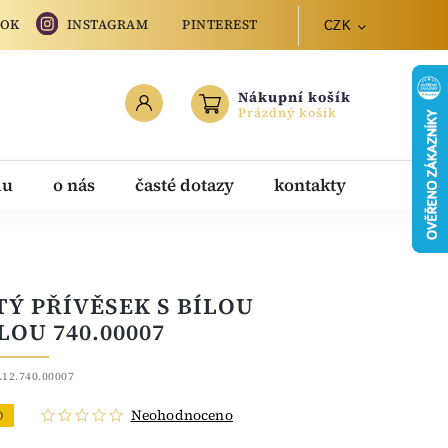
OOK
INSTAGRAM
PINTEREST
CZK
Nákupní košík
Prázdný košík
du
o nás
časté dotazy
kontakty
TÝ PŘÍVĚSEK S BÍLOU
LOU 740.00007
.12.740.00007
Neohodnoceno
O