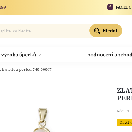
189
FACEB
Hledat
výroba šperků
hodnocení obcho
ek s bílou perlou 740.00007
ZLA
PER
Kód:
P10
ZLAT