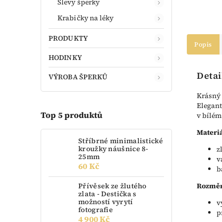
Slevy šperky
Krabičky na léky
PRODUKTY
Popis
HODINKY
Detai
VÝROBA ŠPERKŮ
Krásný 
Elegant
Top 5 produktů
v bílém 
Materiá
Stříbrné minimalistické
kroužky náušnice 8-
z
25mm
v
60 Kč
b
Přívěsek ze žlutého
Rozměr
zlata - Destička s
možností vyrytí
v
fotografie
p
4 900 Kč