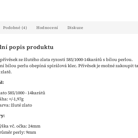
Podobné (4)
Hodnocení
Diskuze
lní popis produktu
přívěsek ze žlutého zlata ryzosti 585/1000-14karátů s bílou perlou.
ní bílou perlu obepíná spirálová klec. Přívěsek je možné zakoupit t
zlatě.
l:
lato 585/1000 - 14karátů
áha: +/-1,97g
arva: žluté zlato
y:
ýška vč. očka: 24mm
růměr perly: 9mm