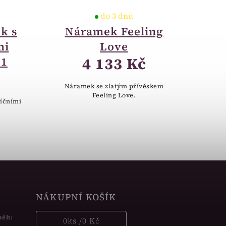
do 3 dnů
k s
Náramek Feeling
mi
Love
4 133 Kč
.1
Náramek se zlatým přívěskem
Feeling Love.
říčními
NÁKUPNÍ KOŠÍK
běh:
0
ks /
0 Kč