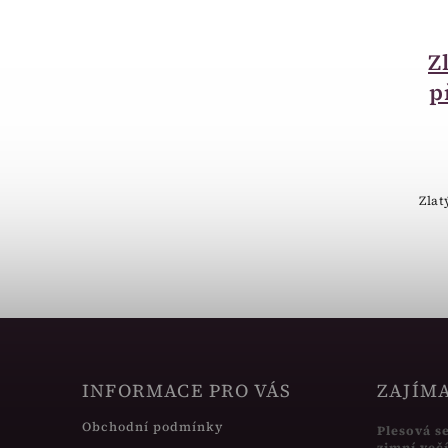
momentálně nedostupné
Luxusní krabička na
Z
šperky - možnost
p
vlastního textu BA11
400 Kč
Luxusní Krabička na šperky - dřevo
Zlat
INFORMACE PRO VÁS
ZAJÍM
Obchodní podmínky
Plesová s
zimní več