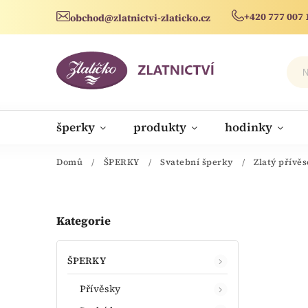
+420 777 007 
obchod@zlatnictvi-zlaticko.cz
šperky
produkty
hodinky
novinky
Domů
/
ŠPERKY
/
Svatební šperky
/
Zlatý přívěs
Kategorie
ŠPERKY
Přívěsky