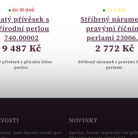
do 30 dnů
do 3 dnů
latý přívěsek s
Stříbrný nárame
řírodní perlou
pravými říční
740.00002
perlami 23006
9 487 Kč
2 772 Kč
ý přívěsek s přírodní bílou
Stříbrný náramek s pravými 
perlou.
perlami.
AVOSTI
NOVINKY
ezóna: Jaké šperky zvolit pro
Šperky, které vyprávějí váš pří
írky
Objevíte kouzlo přívěsků?