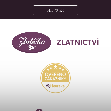
0
ks /
0 Kč