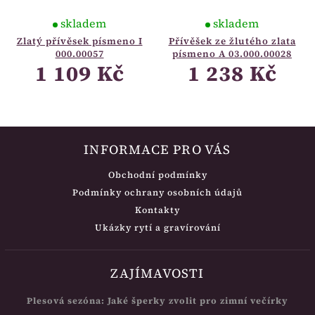
skladem
skladem
Zlatý přívěsek písmeno I
Přívěšek ze žlutého zlata
000.00057
písmeno A 03.000.00028
1 109 Kč
1 238 Kč
INFORMACE PRO VÁS
Obchodní podmínky
Podmínky ochrany osobních údajů
Kontakty
Ukázky rytí a gravírování
ZAJÍMAVOSTI
Plesová sezóna: Jaké šperky zvolit pro zimní večírky