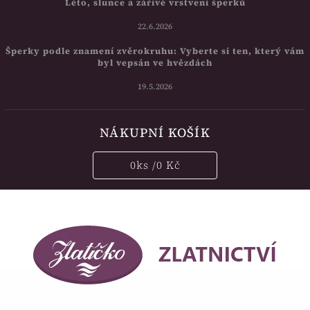
Léto, slunce a zářivé vrstvení šperků
22.6.2026
Šperky podle znamení zvěrokruhu: Vyberte si ten, který vám
byl vepsán ve hvězdách
19.5.2026
NÁKUPNÍ KOŠÍK
0
ks /
0 Kč