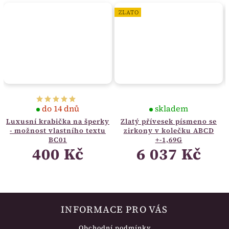
ZLATO
do 14 dnů
skladem
Luxusní krabička na šperky
Zlatý přívesek písmeno se
- možnost vlastního textu
zirkony v kolečku ABCD
BC01
+-1,69G
400 Kč
6 037 Kč
INFORMACE PRO VÁS
Obchodní podmínky