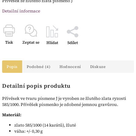
Přívěsek ze žlutého zlata písmeno J
Detailní informace
Tisk
Zeptat se
Hlídat
Sdílet
Popis
Podobné (4)
Hodnocení
Diskuze
Detailní popis produktu
Přívěsek ve tvaru písmene J je vyroben ze žlutého zlata ryzosti
585/1000. Přívěšek písmenko je zdobené jemnou gravůrou.
Materiál:
zlato 585/1000 (14 karátů), žluté
váha: +/- 0,30 g