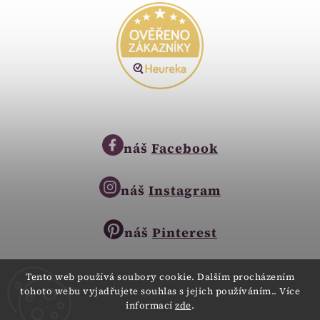
náš
Facebook
náš
Instagram
náš
Pinterest
Tento web používá soubory cookie. Dalším procházením
tohoto webu vyjadřujete souhlas s jejich používáním.. Více
Copyright © 2023
informací
zde
.
Zlatnictví Zlatíčko