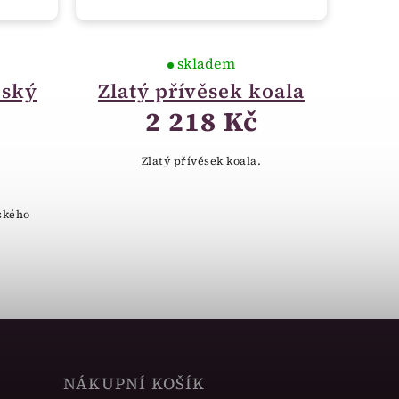
skladem
eský
Zlatý přívěsek koala
2 218 Kč
Zlatý přívěsek koala.
ského
NÁKUPNÍ KOŠÍK