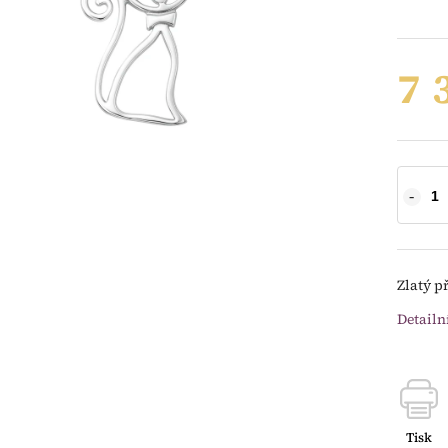
7 
Zlatý př
Detailn
Tisk