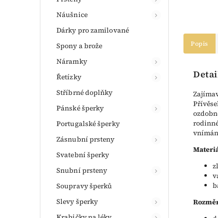
Náušnice
Dárky pro zamilované
Popis
Spony a brože
Náramky
Detai
Řetízky
Stříbrné doplňky
Zajímav
Přívěse
Pánské šperky
ozdobno
rodinné
Portugalské šperky
vnímána
Zásnubní prsteny
Materiá
Svatební šperky
z
Snubní prsteny
v
b
Soupravy šperků
Slevy šperky
Rozměr
Krabičky na léky