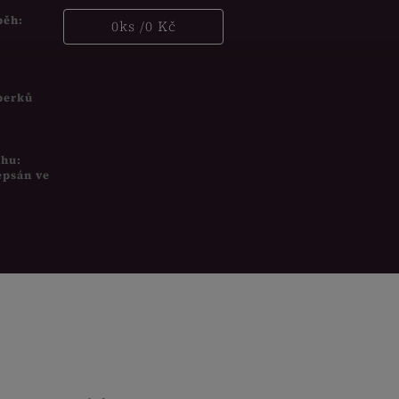
běh:
0
ks /
0 Kč
šperků
uhu:
epsán ve