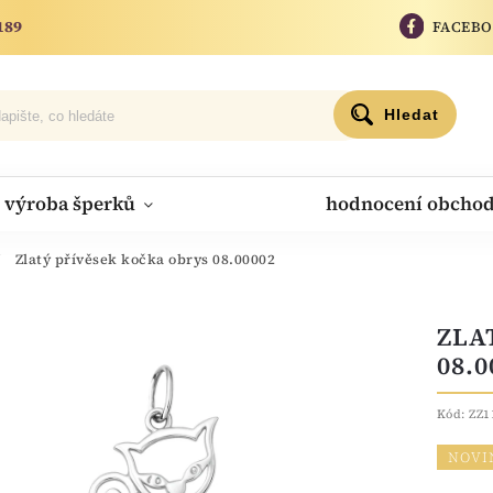
189
FACEB
Hledat
výroba šperků
hodnocení obcho
/
Zlatý přívěsek kočka obrys 08.00002
ZLA
08.0
Kód:
ZZ1
NOVI