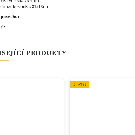
élka vč. očka: 37mm
růměr bez očka: 31x18mm
 povrchu:
esk
ISEJÍCÍ PRODUKTY
ZLATO