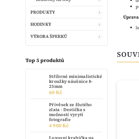
d
p
PRODUKTY
Úprava
HODINKY
l
VÝROBA ŠPERKŮ
SOUV
Top 5 produktů
Stříbrné minimalistické
kroužky náušnice 8-
25mm
60 Kč
Přívěsek ze žlutého
zlata - Destička s
možností vyrytí
fotografie
4 900 Kč
Luxusní krabička na