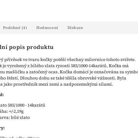
Podobné (4)
Hodnocení
Diskuze
lní popis produktu
ý přívěsek ve tvaru kočky potěší všechny milovnice tohoto zvířete.
k je vyrobený z bílého zlata ryzosti 585/1000-14karátů. Kočka má
u mašličku a zatočený ocas. Kočka domácí je označována za symb
ho štěstí. Dlouhou dobu se také těšila obrovské vážnosti. Byla
 jako prostředník mezi zemí a nadpozemskými silami.
l:
lato 585/1000 - 14karátů
áha: +/-2,19g
arva: bílé zlato
y: