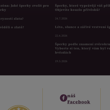
ezóna: Jaké šperky zvolit pro
Šperky, které vyprávějí váš pří
írky
Objevíte kouzlo přívěsků?
s ryzostí zlata?
24.7.2026
Léto, slunce a zářivé vrstvení 
věděli o zlatě?
22.6.2026
Šperky podle znamení zvěrokr
Vyberte si ten, který vám byl v
hvězdách
19.5.2026
náš
Facebook