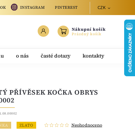
OOK
INSTAGRAM
PINTEREST
CZK
Nákupní košík
Prázdný košík
du
o nás
časté dotazy
kontakty
TÝ PŘÍVĚSEK KOČKA OBRYS
0002
1.08.00002
Neohodnoceno
NKA
ZLATO