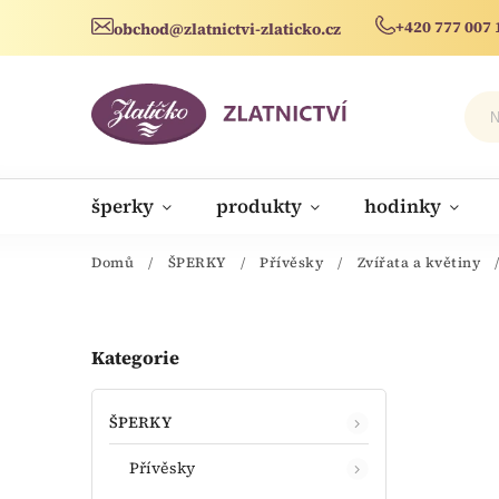
+420 777 007 
obchod@zlatnictvi-zlaticko.cz
šperky
produkty
hodinky
novinky
Domů
/
ŠPERKY
/
Přívěsky
/
Zvířata a květiny
Kategorie
ŠPERKY
Přívěsky