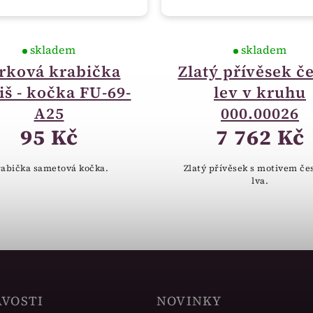
skladem
skladem
rková krabička
Zlatý přívěsek č
š - kočka FU-69-
lev v kruhu
A25
000.00026
95 Kč
7 762 Kč
abička sametová kočka.
Zlatý přívěsek s motivem če
lva.
AVOSTI
NOVINKY