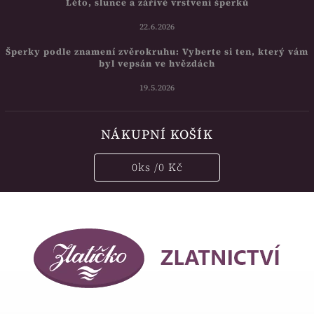
Léto, slunce a zářivé vrstvení šperků
22.6.2026
Šperky podle znamení zvěrokruhu: Vyberte si ten, který vám
byl vepsán ve hvězdách
19.5.2026
NÁKUPNÍ KOŠÍK
0
ks /
0 Kč