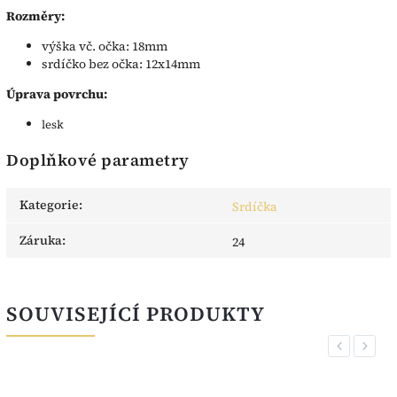
Rozměry:
výška vč. očka: 18mm
srdíčko bez očka: 12x14mm
Úprava povrchu:
lesk
Doplňkové parametry
Kategorie
:
Srdíčka
Záruka
:
24
SOUVISEJÍCÍ PRODUKTY
Previous
Next