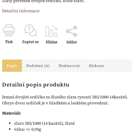
Zlatý přívěsek dvojité srdíčko, žluté zlato.
Detailní informace
Tisk
Zeptat se
Hlídat
Sdílet
Popis
Podobné (4)
Hodnocení
Diskuze
Detailní popis produktu
Jemné dvojité srdíčko ze žlutého zlata ryzosti 585/1000-14karátů.
Obrys dvou srdíček je v hladkém a lesklém provedení.
Materiál:
zlato 585/1000 (14 karátů), žluté
váha: +/- 0,95g