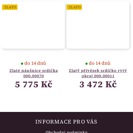
ZLATO
ZLATO
do 14 dnů
do 14 dnů
Zlaté náušnice srdíčka
Zlatý přívěsek srdíčko rytý
000.00070
okraj 000.00011
5 775 Kč
3 472 Kč
INFORMACE PRO VÁS
Obchodní podmínky