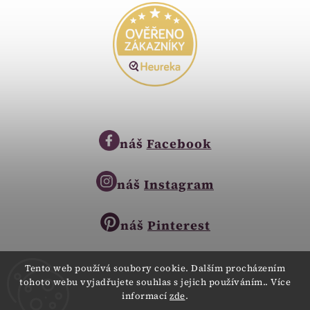
náš
Facebook
náš
Instagram
náš
Pinterest
Tento web používá soubory cookie. Dalším procházením
tohoto webu vyjadřujete souhlas s jejich používáním.. Více
Copyright © 2023
informací
zde
.
Zlatnictví Zlatíčko