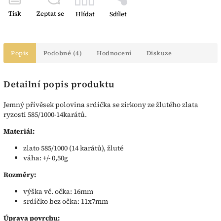
Tisk
Zeptat se
Hlídat
Sdílet
Popis
Podobné (4)
Hodnocení
Diskuze
Detailní popis produktu
Jemný přívěsek polovina srdíčka se zirkony ze žlutého zlata
ryzosti 585/1000-14karátů.
Materiál:
zlato 585/1000 (14 karátů), žluté
váha: +/- 0,50g
Rozměry:
výška vč. očka: 16mm
srdíčko bez očka: 11x7mm
Úprava povrchu: