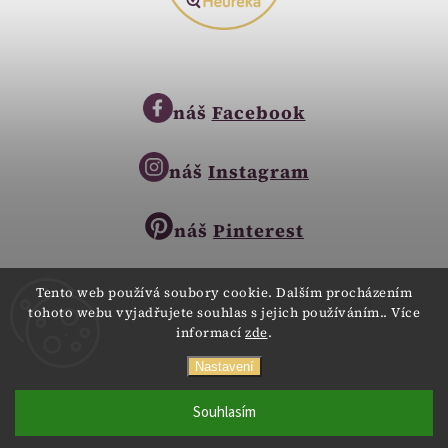
náš
Facebook
náš
Instagram
náš
Pinterest
Tento web používá soubory cookie. Dalším procházením
tohoto webu vyjadřujete souhlas s jejich používáním.. Více
Copyright © 2023
informací
zde
.
Zlatnictví Zlatíčko
obchod@zlatnictvi-zlaticko.cz
Všechna práva vyhrazena.
Nastavení
+420 777 007 189
Webdesign
Digitalka.cz
Souhlasím