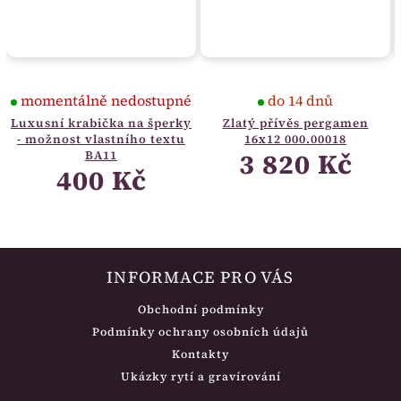
momentálně nedostupné
do 14 dnů
Luxusní krabička na šperky
Zlatý přívěs pergamen
- možnost vlastního textu
16x12 000.00018
3 820 Kč
BA11
400 Kč
INFORMACE PRO VÁS
Obchodní podmínky
Podmínky ochrany osobních údajů
Kontakty
Ukázky rytí a gravírování