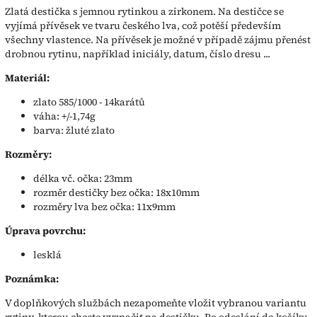
Zlatá destička s jemnou rytinkou a zirkonem. Na destičce se
vyjímá přívěsek ve tvaru českého lva, což potěší především
všechny vlastence. Na přívěsek je možné v případě zájmu přenést
drobnou rytinu, například iniciály, datum, číslo dresu ...
Materiál:
zlato 585/1000 - 14karátů
váha: +/-1,74g
barva: žluté zlato
Rozměry:
délka vč. očka: 23mm
rozměr destičky bez očka: 18x10mm
rozměry lva bez očka: 11x9mm
Úprava povrchu:
lesklá
Poznámka:
V doplňkových službách nezapomeňte vložit vybranou variantu
rytiny, kterou chcete vyznačit na destičku. Po odeslání do košíku