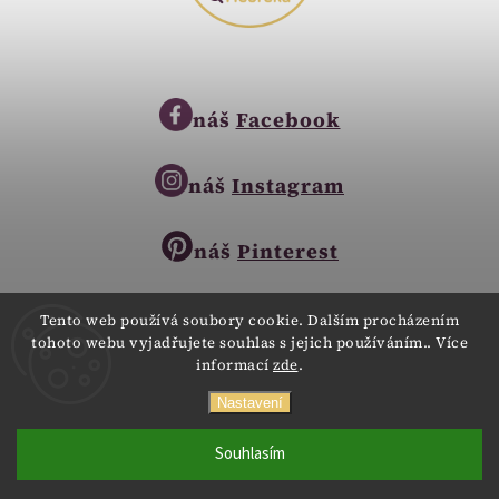
náš
Facebook
náš
Instagram
náš
Pinterest
Tento web používá soubory cookie. Dalším procházením
tohoto webu vyjadřujete souhlas s jejich používáním.. Více
Copyright © 2023
informací
zde
.
Zlatnictví Zlatíčko
obchod@zlatnictvi-zlaticko.cz
Všechna práva vyhrazena.
Nastavení
+420 777 007 189
Webdesign
Digitalka.cz
Souhlasím