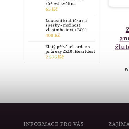
růžová květina
65 Kč
do 14 dnů
Luxusní krabička na
šperky - možnost
Luxusní krabička na
vlastního textu BC01
400 Kč
šperky - možnost
an
vlastního textu BC01
žlut
Zlatý přívěsek srdce s
průřezy ZZ10. Heartdest
400 Kč
2 575 Kč
Dřevěná krabička- luxusní
Př
INFORMACE PRO VÁS
ZAJÍM