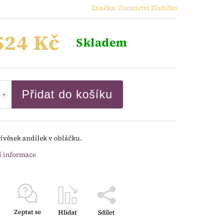
Značka:
Zlatnictví Zlatíčko
524 Kč
Skladem
Přidat do košíku
řívěsek andílek v obláčku.
í informace
Zeptat se
Hlídat
Sdílet