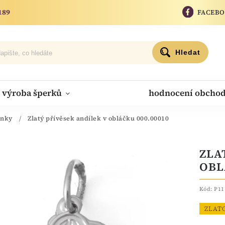
189
FACEB
Hledat
výroba šperků
hodnocení obcho
onky
/
Zlatý přívěsek andílek v obláčku 000.00010
ZLA
OBL
Kód:
P11
ZLAT