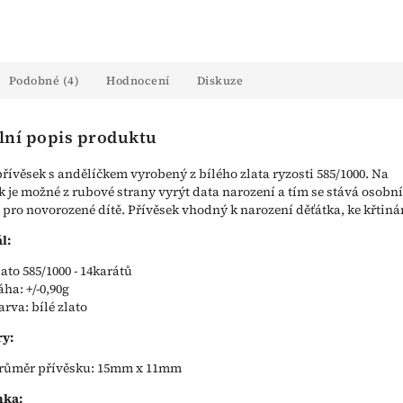
Podobné (4)
Hodnocení
Diskuze
lní popis produktu
řívěsek s andělíčkem vyrobený z bílého zlata ryzosti 585/1000. Na
k je možné z rubové strany vyrýt data narození a tím se stává osobn
pro novorozené dítě. Přívěsek vhodný k narození děťátka, ke křtin
l:
lato 585/1000 - 14karátů
áha: +/-0,90g
arva: bílé zlato
y:
růměr přívěsku: 15mm x 11mm
ka: