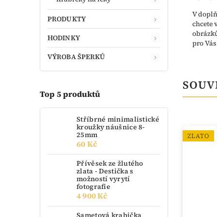
V doplň
PRODUKTY
chcete 
obrázků
HODINKY
pro Vá
VÝROBA ŠPERKŮ
SOUV
Top 5 produktů
Stříbrné minimalistické
kroužky náušnice 8-
25mm
ZLATO
60 Kč
Přívěsek ze žlutého
zlata - Destička s
možností vyrytí
fotografie
4 900 Kč
Sametová krabička