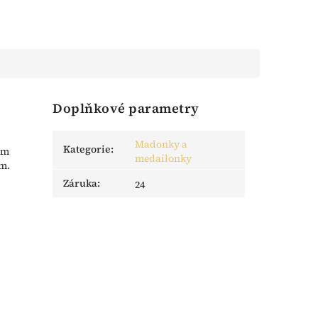
Doplňkové parametry
Madonky a
Kategorie
:
ím
medailonky
ám.
Záruka
:
24