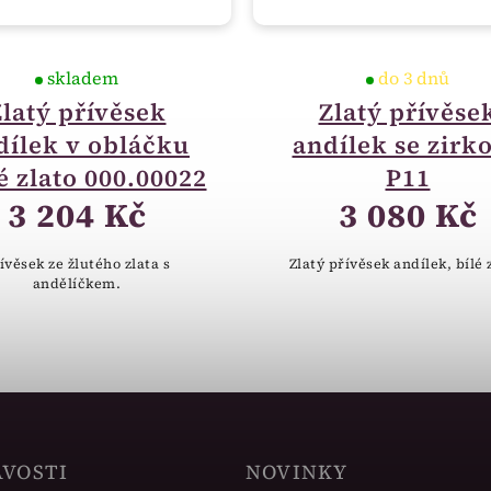
skladem
do 3 dnů
Zlatý přívěsek
Zlatý přívěse
dílek v obláčku
andílek se zirk
é zlato 000.00022
P11
3 204 Kč
3 080 Kč
ívěsek ze žlutého zlata s
Zlatý přívěsek andílek, bílé 
andělíčkem.
AVOSTI
NOVINKY