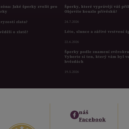
ezóna: Jaké šperky zvolit pro
Šperky, které vyprávějí váš pří
írky
Objevíte kouzlo přívěsků?
s ryzostí zlata?
24.7.2026
Léto, slunce a zářivé vrstvení 
věděli o zlatě?
22.6.2026
Šperky podle znamení zvěrokr
Vyberte si ten, který vám byl v
hvězdách
19.5.2026
náš
Facebook