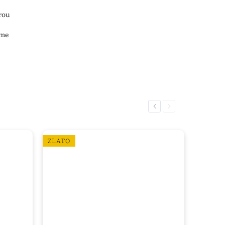
rou
áme
Previous
Next
ZLATO