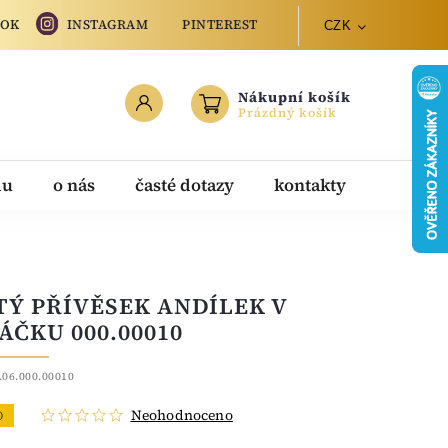
OOK
INSTAGRAM
PINTEREST
CZK
Nákupní košík
Prázdný košík
du
o nás
časté dotazy
kontakty
TÝ PŘÍVĚSEK ANDÍLEK V
ÁČKU 000.00010
.06.000.00010
Neohodnoceno
O