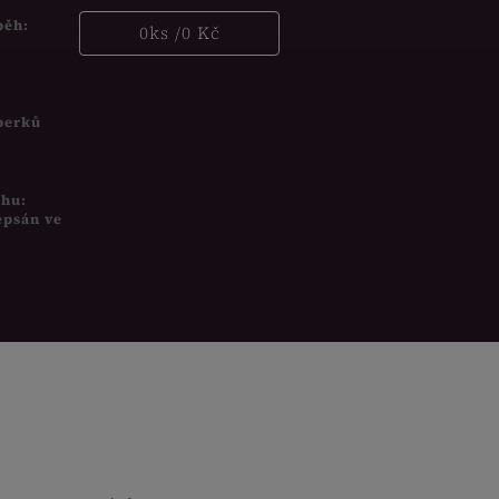
běh:
0
ks /
0 Kč
šperků
uhu:
epsán ve