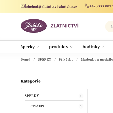
+420 777 007 
obchod@zlatnictvi-zlaticko.cz
šperky
produkty
hodinky
novinky
Domů
/
ŠPERKY
/
Přívěsky
/
Madonky a medail
Kategorie
ŠPERKY
Přívěsky