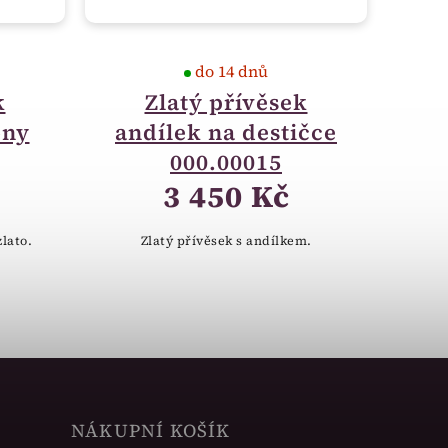
do 14 dnů
k
Zlatý přívěsek
ony
andílek na destičce
000.00015
3 450 Kč
zlato.
Zlatý přívěsek s andílkem.
NÁKUPNÍ KOŠÍK