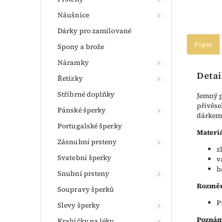
Náušnice
Dárky pro zamilované
Popis
Spony a brože
Náramky
Detai
Řetízky
Stříbrné doplňky
Jemný p
přívěse
Pánské šperky
dárkem 
Portugalské šperky
Materiá
Zásnubní prsteny
z
Svatební šperky
v
b
Snubní prsteny
Rozměr
Soupravy šperků
P
Slevy šperky
Poznám
Krabičky na léky