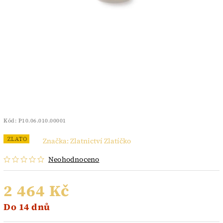
Kód:
P10.06.010.00001
ZLATO
Značka:
Zlatnictví Zlatíčko
Neohodnoceno
2 464 Kč
Do 14 dnů