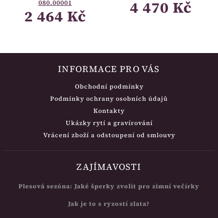
4 470 Kč
080.00001
2 464 Kč
INFORMACE PRO VÁS
Obchodní podmínky
Podmínky ochrany osobních údajů
Kontakty
Ukázky rytí a gravírování
Vrácení zboží a odstoupení od smlouvy
ZAJÍMAVOSTI
Plesová sezóna: Jaké šperky zvolit pro zimní večírky
Jak je to s ryzostí zlata?