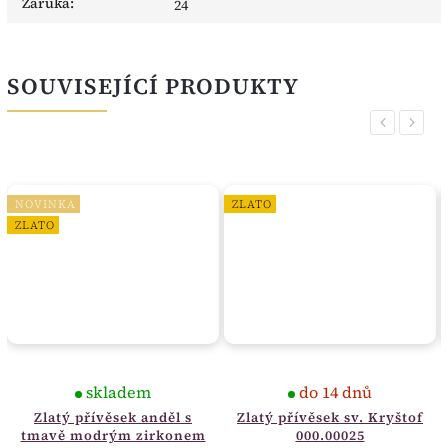
Záruka
:
24
SOUVISEJÍCÍ PRODUKTY
Previous
Next
NOVINKA
ZLATO
ZLATO
skladem
do 14 dnů
Zlatý přívěsek anděl s
Zlatý přívěsek sv. Kryštof
tmavě modrým zirkonem
000.00025