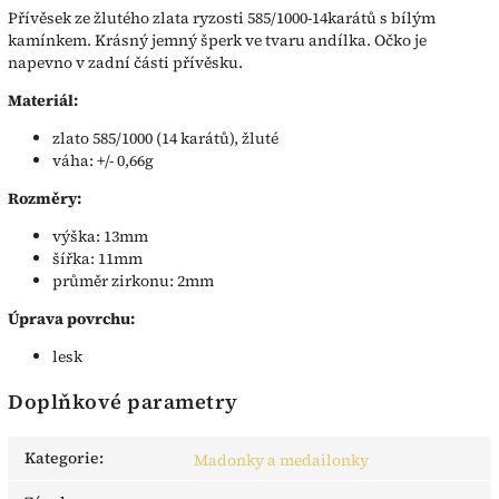
Přívěsek ze žlutého zlata ryzosti 585/1000-14karátů s bílým
kamínkem. Krásný jemný šperk ve tvaru andílka. Očko je
napevno v zadní části přívěsku.
Materiál:
zlato 585/1000 (14 karátů), žluté
váha: +/- 0,66g
Rozměry:
výška: 13mm
šířka: 11mm
průměr zirkonu: 2mm
Úprava povrchu:
lesk
Doplňkové parametry
Kategorie
:
Madonky a medailonky