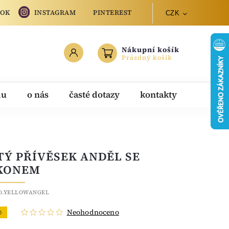
OOK
INSTAGRAM
PINTEREST
CZK
Nákupní košík
Prázdný košík
du
o nás
časté dotazy
kontakty
TÝ PŘÍVĚSEK ANDĚL SE
KONEM
10.YELLOWANGEL
Neohodnoceno
O