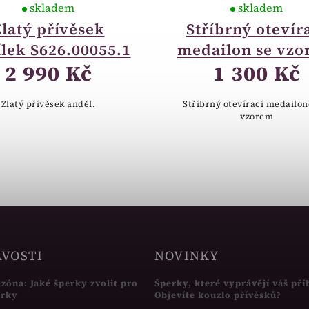
skladem
skladem
Zlatý přívěsek
Stříbrný otevír
lek S626.00055.1
medailon se vz
2 990 Kč
1 300 Kč
Zlatý přívěsek anděl.
Stříbrný otevírací medailon
vzorem
AVOSTI
NOVINKY
ezóna: Jaké šperky zvolit pro
Šperky, které vyprávějí váš pří
írky
Objevíte kouzlo přívěsků?