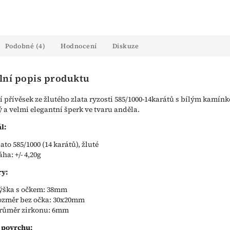
Podobné (4)
Hodnocení
Diskuze
lní popis produktu
 přívěsek ze žlutého zlata ryzosti 585/1000-14karátů s bílým kamín
 a velmi elegantní šperk ve tvaru anděla.
l:
lato 585/1000 (14 karátů), žluté
áha: +/- 4,20g
y:
ýška s očkem: 38mm
ozměr bez očka: 30x20mm
růměr zirkonu: 6mm
 povrchu: