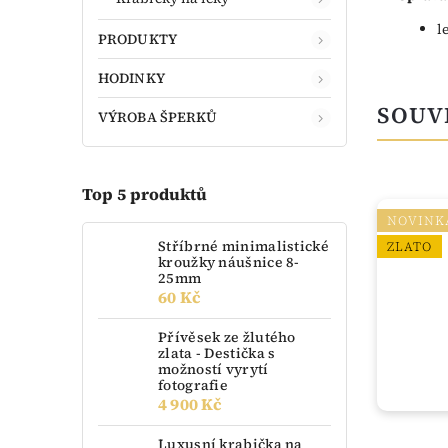
l
PRODUKTY
HODINKY
SOUV
VÝROBA ŠPERKŮ
Top 5 produktů
NOVINK
Stříbrné minimalistické
ZLATO
kroužky náušnice 8-
25mm
60 Kč
Přívěsek ze žlutého
zlata - Destička s
možností vyrytí
fotografie
4 900 Kč
Luxusní krabička na