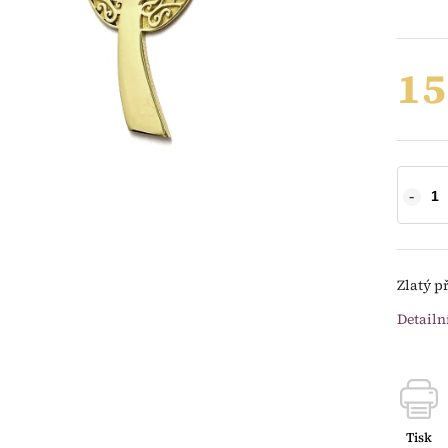
15
Zlatý p
Detailn
Tisk