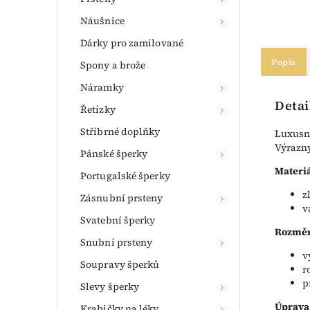
Náušnice
Dárky pro zamilované
Popis
Spony a brože
Náramky
Detai
Řetízky
Stříbrné doplňky
Luxusní
Výrazný
Pánské šperky
Materiá
Portugalské šperky
z
Zásnubní prsteny
v
Svatební šperky
Rozměr
Snubní prsteny
v
Soupravy šperků
r
p
Slevy šperky
Úprava
Krabičky na léky