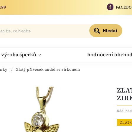
189
FACEB
Hledat
výroba šperků
hodnocení obcho
onky
/
Zlatý přívěsek anděl se zirkonem
ZLA
ZIR
Kód:
ZZ
ZLAT