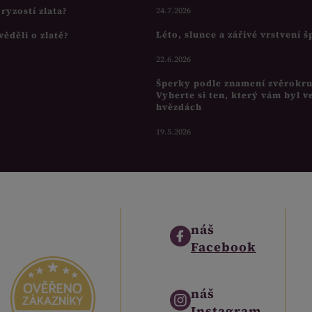
s ryzostí zlata?
24.7.2026
Léto, slunce a zářivé vrstvení 
věděli o zlatě?
22.6.2026
Šperky podle znamení zvěrokr
Vyberte si ten, který vám byl v
hvězdách
19.5.2026
náš
Facebook
náš
Instagram