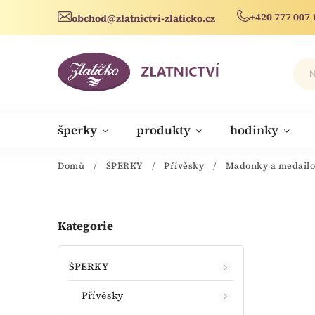
+420 777 007 
obchod@zlatnictvi-zlaticko.cz
šperky
produkty
hodinky
novinky
Domů
/
ŠPERKY
/
Přívěsky
/
Madonky a medail
Kategorie
ŠPERKY
Přívěsky