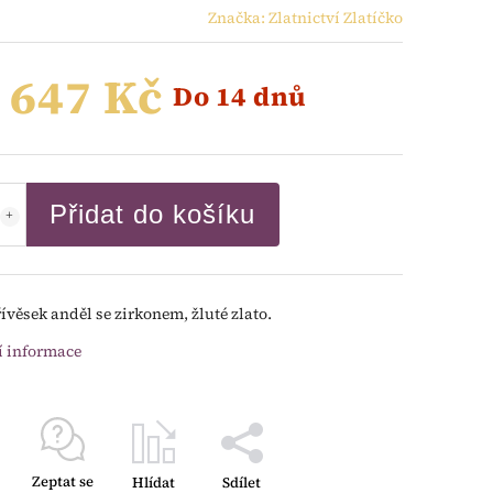
Značka:
Zlatnictví Zlatíčko
 647 Kč
Do 14 dnů
Přidat do košíku
řívěsek anděl se zirkonem, žluté zlato.
í informace
Zeptat se
Hlídat
Sdílet