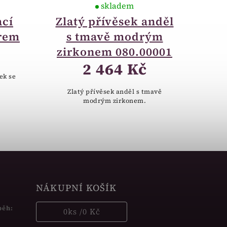
skladem
ací
Zlatý přívěsek anděl
orem
s tmavě modrým
zirkonem 080.00001
2 464 Kč
ek se
Zlatý přívěsek anděl s tmavě
modrým zirkonem.
NÁKUPNÍ KOŠÍK
běh:
0
ks /
0 Kč