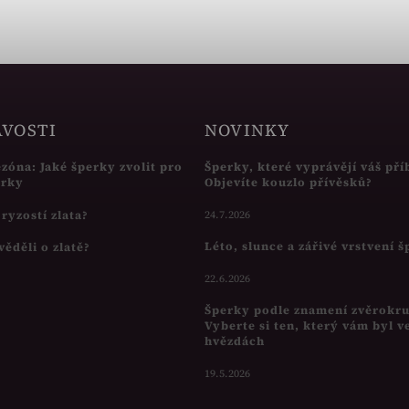
AVOSTI
NOVINKY
ezóna: Jaké šperky zvolit pro
Šperky, které vyprávějí váš pří
írky
Objevíte kouzlo přívěsků?
s ryzostí zlata?
24.7.2026
Léto, slunce a zářivé vrstvení 
věděli o zlatě?
22.6.2026
Šperky podle znamení zvěrokr
Vyberte si ten, který vám byl v
hvězdách
19.5.2026