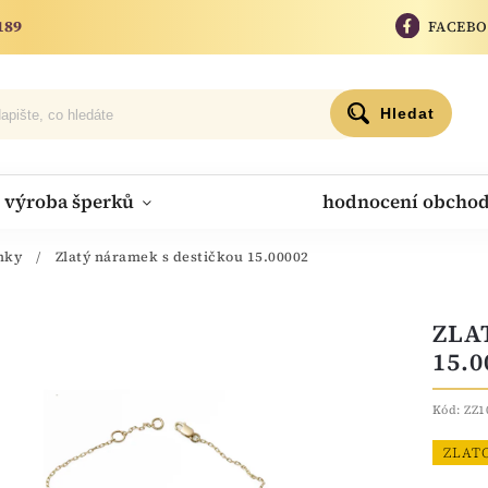
189
FACEB
Hledat
výroba šperků
hodnocení obcho
mky
/
Zlatý náramek s destičkou 15.00002
ZLA
15.0
Kód:
ZZ1
ZLAT