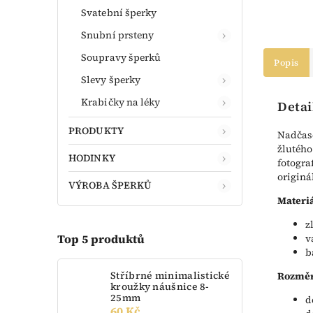
Svatební šperky
Snubní prsteny
Soupravy šperků
Popis
Slevy šperky
Krabičky na léky
Detai
PRODUKTY
Nadčaso
žlutého
HODINKY
fotogra
originá
VÝROBA ŠPERKŮ
Materiá
z
Top 5 produktů
v
b
Stříbrné minimalistické
Rozměr
kroužky náušnice 8-
25mm
d
60 Kč