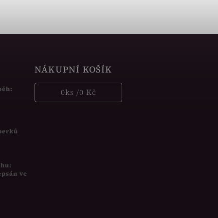
NÁKUPNÍ KOŠÍK
běh:
0
ks /
0 Kč
šperků
uhu:
epsán ve