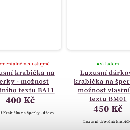
mentálně nedostupné
skladem
usní krabička na
Luxusní dárko
erky - možnost
krabička na šper
tního textu BA11
možnost vlastn
400 Kč
textu BM01
450 Kč
í Krabička na šperky - dřevo
Luxusní dřevěná krabič