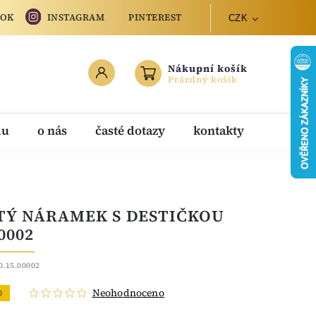
OOK
INSTAGRAM
PINTEREST
CZK
Nákupní košík
Prázdný košík
du
o nás
časté dotazy
kontakty
TÝ NÁRAMEK S DESTIČKOU
0002
0.15.00002
Neohodnoceno
O