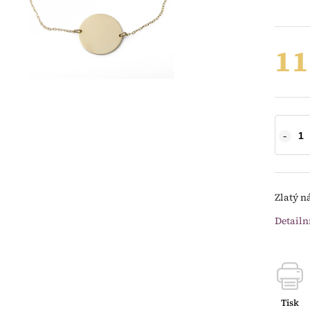
11
Zlatý n
Detailn
Tisk