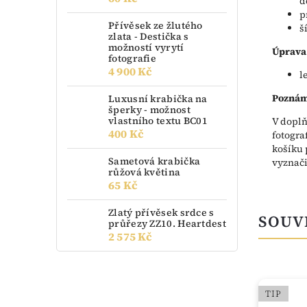
d
p
Přívěsek ze žlutého
š
zlata - Destička s
možností vyrytí
Úprava
fotografie
4 900 Kč
l
Poznám
Luxusní krabička na
šperky - možnost
vlastního textu BC01
V doplň
400 Kč
fotogra
košíku 
Sametová krabička
vyznači
růžová květina
65 Kč
Zlatý přívěsek srdce s
SOUV
průřezy ZZ10. Heartdest
2 575 Kč
TIP