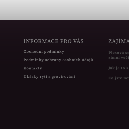
INFORMACE PRO VÁS
ZAJÍM
Obchodní podmínky
Plesová s
zimní več
Podmínky ochrany osobních údajů
Jak je to 
Kontakty
Ukázky rytí a gravírování
Co jste ne