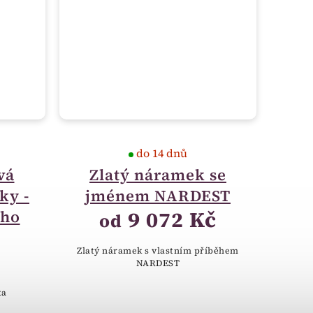
do 14 dnů
vá
Zlatý náramek se
ky -
jménem NARDEST
9 072 Kč
ího
od
Zlatý náramek s vlastním příběhem
NARDEST
ka