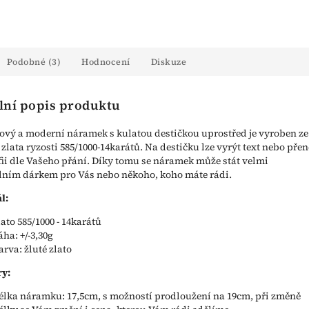
Podobné (3)
Hodnocení
Diskuze
lní popis produktu
vý a moderní náramek s kulatou destičkou uprostřed je vyroben ze
 zlata ryzosti 585/1000-14karátů. Na destičku lze vyrýt text nebo přen
fii dle Vašeho přání. Díky tomu se náramek může stát velmi
lním dárkem pro Vás nebo někoho, koho máte rádi.
l:
lato 585/1000 - 14karátů
áha: +/-3,30g
arva: žluté zlato
y:
élka náramku: 17,5cm, s možností prodloužení na 19cm, při změně