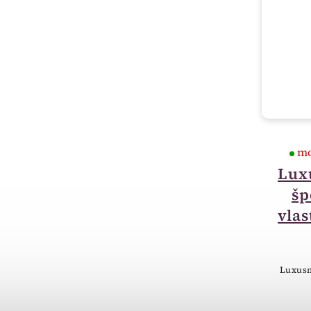
do 14 dnů
mo
Luxusní krabička na
Lux
šperky - možnost
šp
vlastního textu BC01
vlas
400 Kč
Dřevěná krabička- luxusní
Luxusn