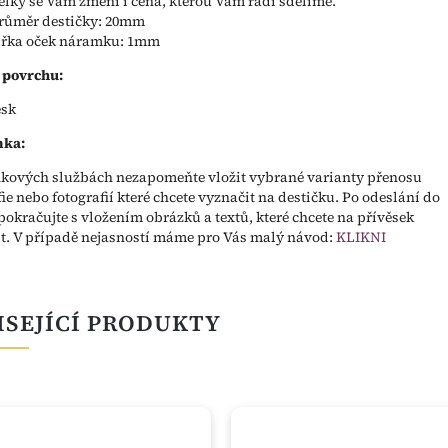
élky se Vám změní i cena, kterou Vám rádi sdělíme.
růměr destičky: 20mm
ířka oček náramku: 1mm
 povrchu:
esk
ka:
kových službách nezapomeňte vložit vybrané varianty přenosu
fie nebo fotografií které chcete vyznačit na destičku. Po odeslání do
pokračujte s vložením obrázků a textů, které chcete na přívěsek
t. V případě nejasností máme pro Vás malý návod:
KLIKNI
ISEJÍCÍ PRODUKTY