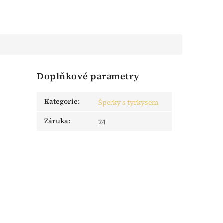
Doplňkové parametry
Kategorie
:
Šperky s tyrkysem
Záruka
:
24