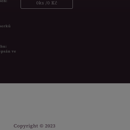
běh:
0
ks /
0 Kč
šperků
uhu:
epsán ve
Copyright © 2023