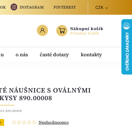
OOK
INSTAGRAM
PINTEREST
CZK
Nákupní košík
Prázdný košík
du
o nás
časté dotazy
kontakty
TÉ NÁUŠNICE S OVÁLNÝMI
KYSY 890.00008
.01.890.00008
Neohodnoceno
O