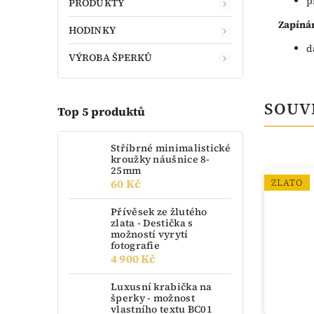
p
PRODUKTY
Zapínán
HODINKY
d
VÝROBA ŠPERKŮ
SOUV
Top 5 produktů
Stříbrné minimalistické
kroužky náušnice 8-
25mm
60 Kč
NOVINKA
ZLATO
Přívěsek ze žlutého
zlata - Destička s
možností vyrytí
fotografie
4 900 Kč
Luxusní krabička na
šperky - možnost
vlastního textu BC01