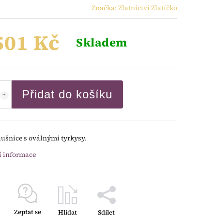
Značka:
Zlatnictví Zlatíčko
501 Kč
Skladem
Přidat do košíku
áušnice s oválnými tyrkysy.
í informace
Zeptat se
Hlídat
Sdílet