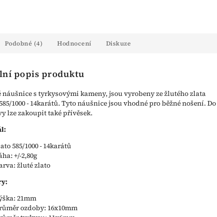
Podobné (4)
Hodnocení
Diskuze
lní popis produktu
náušnice s tyrkysovými kameny, jsou vyrobeny ze žlutého zlata
 585/1000 - 14karátů. Tyto náušnice jsou vhodné pro běžné nošení. Do
y lze zakoupit také přívěsek.
l:
lato 585/1000 - 14karátů
áha: +/-2,80g
arva: žluté zlato
y:
ýška: 21mm
růměr ozdoby: 16x10mm