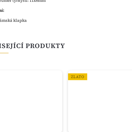
růměr tyrkysu: 11x6mm
í:
ámská klapka
ISEJÍCÍ PRODUKTY
ZLATO