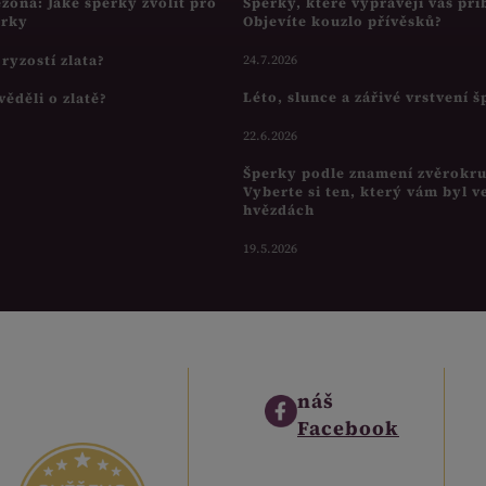
ezóna: Jaké šperky zvolit pro
Šperky, které vyprávějí váš pří
írky
Objevíte kouzlo přívěsků?
s ryzostí zlata?
24.7.2026
Léto, slunce a zářivé vrstvení 
věděli o zlatě?
22.6.2026
Šperky podle znamení zvěrokr
Vyberte si ten, který vám byl v
hvězdách
19.5.2026
náš
Facebook