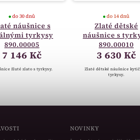
do 30 dnů
do 14 dnů
laté náušnice s
Zlaté dětské
álnými tyrkysy
náušnice s tyrk
890.00005
890.00010
7 146 Kč
3 630 Kč
nice žluté zlato s tyrkysy.
Zlaté dětské náušnice kytič
tyrkysy.
AVOSTI
NOVINKY