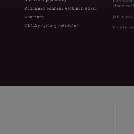
Plesová s
zimní več
Podmínky ochrany osobních údajů
Jak je to 
Kontakty
Ukázky rytí a gravírování
Co jste ne