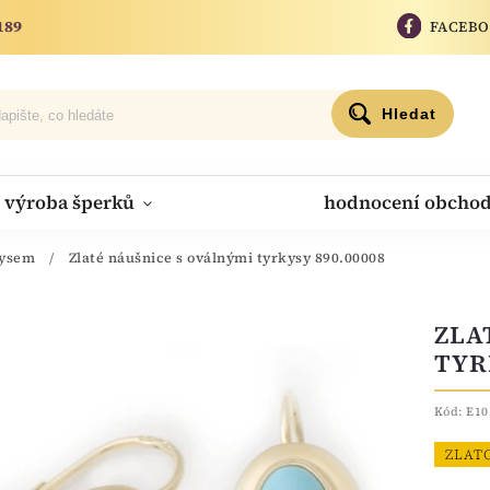
189
FACEB
Hledat
výroba šperků
hodnocení obcho
kysem
/
Zlaté náušnice s oválnými tyrkysy 890.00008
ZLA
TYR
Kód:
E10
ZLAT