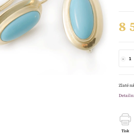
8 
Zlaté n
Detailn
Tisk