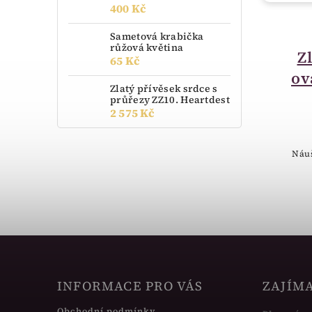
400 Kč
do 3 dnů
Sametová krabička
růžová květina
Krabička sametová
Z
65 Kč
obdelník bordó
ov
Zlatý přívěsek srdce s
RE02-A10
průřezy ZZ10. Heartdest
2 575 Kč
65 Kč
Semišová krabička obdelníková
Náuš
bordó.
INFORMACE PRO VÁS
ZAJÍM
Obchodní podmínky