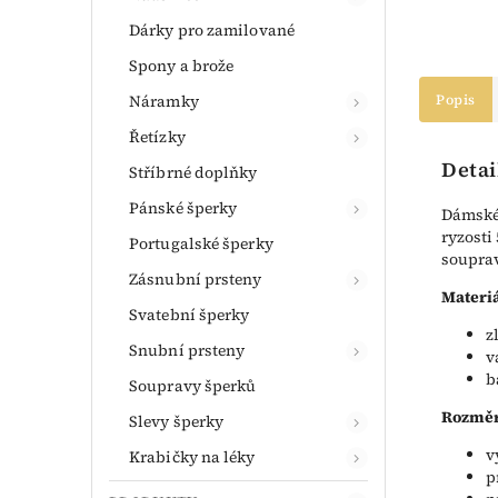
Dárky pro zamilované
Spony a brože
Náramky
Popis
Řetízky
Detai
Stříbrné doplňky
Pánské šperky
Dámské 
ryzosti
Portugalské šperky
souprav
Zásnubní prsteny
Materiá
Svatební šperky
z
Snubní prsteny
v
b
Soupravy šperků
Rozměr
Slevy šperky
v
Krabičky na léky
p