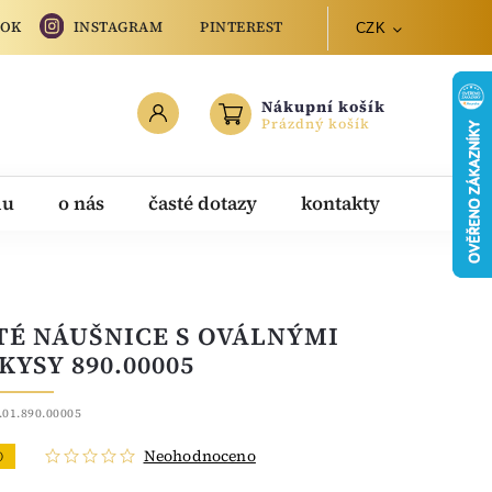
OOK
INSTAGRAM
PINTEREST
CZK
Nákupní košík
Prázdný košík
du
o nás
časté dotazy
kontakty
TÉ NÁUŠNICE S OVÁLNÝMI
KYSY 890.00005
.01.890.00005
Neohodnoceno
O