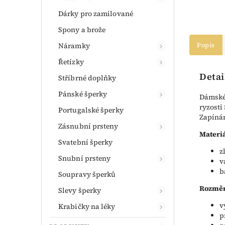
Dárky pro zamilované
Spony a brože
Náramky
Popis
Řetízky
Detai
Stříbrné doplňky
Pánské šperky
Dámské 
ryzosti
Portugalské šperky
Zapínán
Zásnubní prsteny
Materiá
Svatební šperky
z
Snubní prsteny
v
b
Soupravy šperků
Rozměr
Slevy šperky
v
Krabičky na léky
p