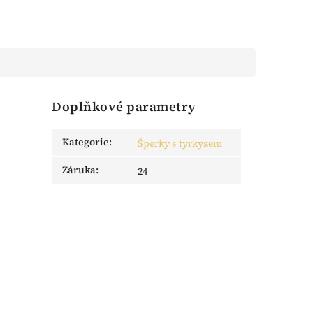
Doplňkové parametry
Kategorie
:
Šperky s tyrkysem
Záruka
:
24