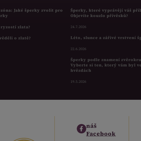
ezóna: Jaké šperky zvolit pro
Šperky, které vyprávějí váš pří
írky
Objevíte kouzlo přívěsků?
s ryzostí zlata?
24.7.2026
Léto, slunce a zářivé vrstvení 
věděli o zlatě?
22.6.2026
Šperky podle znamení zvěrokr
Vyberte si ten, který vám byl v
hvězdách
19.5.2026
náš
Facebook