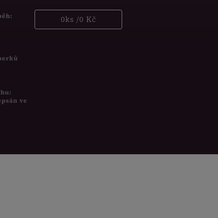
běh:
0
ks /
0 Kč
šperků
uhu:
epsán ve