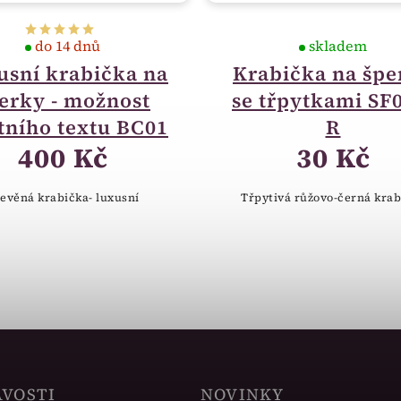
do 14 dnů
skladem
usní krabička na
Krabička na špe
erky - možnost
se třpytkami SF
tního textu BC01
R
400 Kč
30 Kč
evěná krabička- luxusní
Třpytivá růžovo-černá krab
AVOSTI
NOVINKY