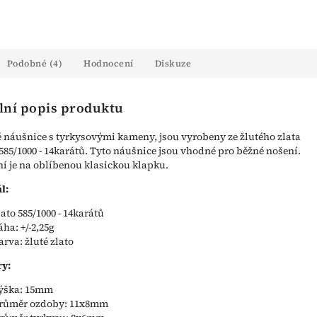
Podobné (4)
Hodnocení
Diskuze
lní popis produktu
náušnice s tyrkysovými kameny, jsou vyrobeny ze žlutého zlata
 585/1000 - 14karátů. Tyto náušnice jsou vhodné pro běžné nošení.
í je na oblíbenou klasickou klapku.
l:
lato 585/1000 - 14karátů
áha: +/-2,25g
arva: žluté zlato
y:
ýška: 15mm
růměr ozdoby: 11x8mm