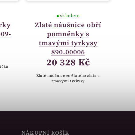
skladem
rky
Zlaté náušnice obří
009-
pomněnky s
tmavými tyrkysy
890.00006
20 328 Kč
ička
Zlaté náušnice ze žlutého zlata s
tmavými tyrkysy
NÁKUPNÍ KOŠÍK