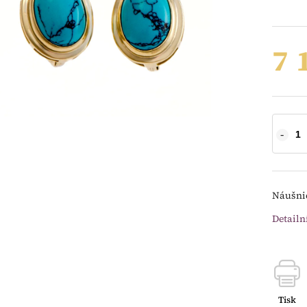
7 
Náušnic
Detailn
Tisk