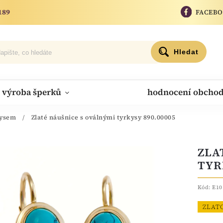
189
FACEB
Hledat
výroba šperků
hodnocení obcho
kysem
/
Zlaté náušnice s oválnými tyrkysy 890.00005
ZLA
TYR
Kód:
E10
ZLAT