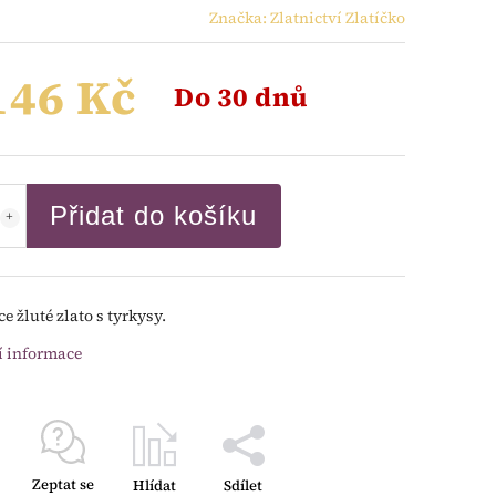
Značka:
Zlatnictví Zlatíčko
146 Kč
Do 30 dnů
Přidat do košíku
e žluté zlato s tyrkysy.
í informace
Zeptat se
Hlídat
Sdílet