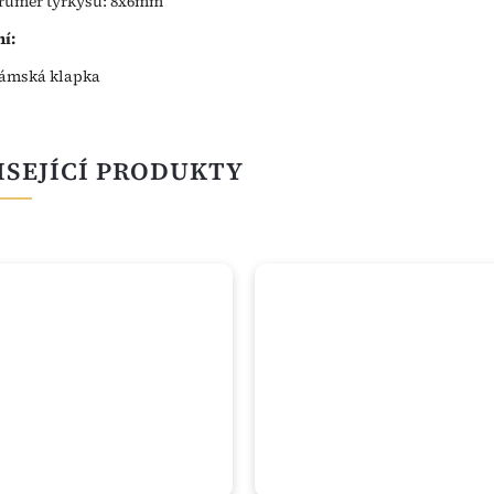
růměr tyrkysu: 8x6mm
í:
ámská klapka
ISEJÍCÍ PRODUKTY