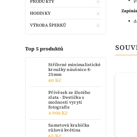
p
PRODUKTY
Zapínán
HODINKY
d
VÝROBA ŠPERKŮ
SOUV
Top 5 produktů
Stříbrné minimalistické
kroužky náušnice 8-
25mm
60 Kč
TIP
Přívěsek ze žlutého
zlata - Destička s
možností vyrytí
fotografie
4 900 Kč
Sametová krabička
růžová květina
65 Kč